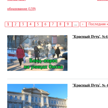
образование (139)
Текущая
1
Страница
2
Страница
3
Страница
4
Страница
5
Страница
6
Страница
7
Страница
8
Страница
9
…
Следующая
›
Последняя
Последняя 
страница
страница
страница
Нумерация
страниц
"Красный Путь", №4
"Красный Путь", № 