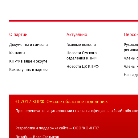
О партии
Актуально
Персо
Документы и символы
Главные новости
Руковод
региона
Контакты
Новости Омского
отделения КПРФ
Члены 
КПРФ в вашем округе
Новости ЦК КПРФ
Члены 
Как вступить в партию
Наши д
© 2017 КПРФ. Омское областное отделение.
При перепечатке и цитировании ссылка на официальный сайт обязате
Разработка и поддержка сайта —
ООО "КОИНТС"
.
Дизайн —
Влад Салтыков
.