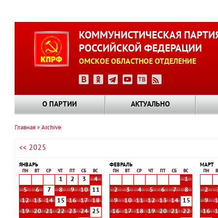
Перейти
к
КОММУНИСТИЧЕСКАЯ ПАРТИ
основному
РОССИЙСКОЙ ФЕДЕРАЦИИ
содержанию
ОМСКОЕ ОБЛАСТНОЕ ОТДЕЛЕНИЕ
О ПАРТИИ
АКТУАЛЬНО
Главная
Archive
Строка
<< 2025
навигации
ЯНВАРЬ
ФЕВРАЛЬ
МАРТ
ПН
ВТ
СР
ЧТ
ПТ
СБ
ВС
ПН
ВТ
СР
ЧТ
ПТ
СБ
ВС
ПН
В
1
2
3
4
1
5
6
7
8
9
10
11
2
3
4
5
6
7
8
2
12
13
14
15
16
17
18
9
10
11
12
13
14
15
9
19
20
21
22
23
24
25
16
17
18
19
20
21
22
16