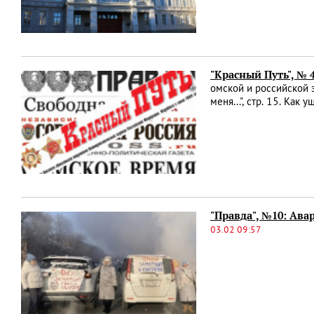
"Красный Путь", № 
омской и российской 
меня...", стр. 15. Ка
"Правда", №10: Ава
03.02 09:57