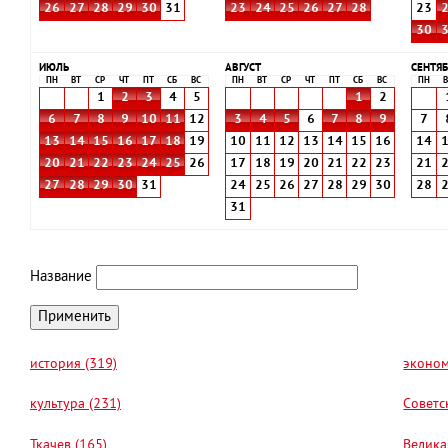
26
27
28
29
30
31
23
24
25
26
27
28
23
30
ИЮЛЬ
АВГУСТ
СЕНТЯБ
ПН
ВТ
СР
ЧТ
ПТ
СБ
ВС
ПН
ВТ
СР
ЧТ
ПТ
СБ
ВС
ПН
В
1
2
3
4
5
1
2
6
7
8
9
10
11
12
3
4
5
6
7
8
9
7
13
14
15
16
17
18
19
10
11
12
13
14
15
16
14
20
21
22
23
24
25
26
17
18
19
20
21
22
23
21
27
28
29
30
31
24
25
26
27
28
29
30
28
31
Название
история (319)
эконом
культура (231)
Советс
Ткачев (165)
Велика