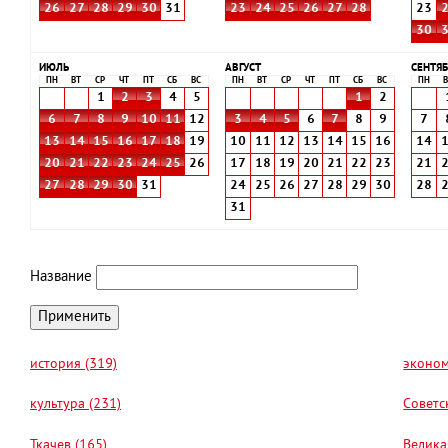
26
27
28
29
30
31
23
24
25
26
27
28
23
30
ИЮЛЬ
АВГУСТ
СЕНТЯБ
ПН
ВТ
СР
ЧТ
ПТ
СБ
ВС
ПН
ВТ
СР
ЧТ
ПТ
СБ
ВС
ПН
В
1
2
3
4
5
1
2
6
7
8
9
10
11
12
3
4
5
6
7
8
9
7
13
14
15
16
17
18
19
10
11
12
13
14
15
16
14
20
21
22
23
24
25
26
17
18
19
20
21
22
23
21
27
28
29
30
31
24
25
26
27
28
29
30
28
31
Название
история (319)
эконом
культура (231)
Советс
Ткачев (165)
Велика