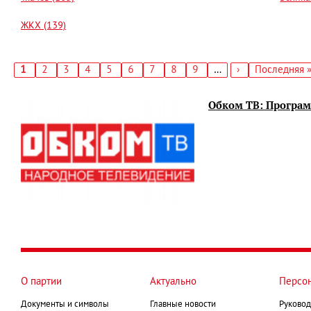
ЖКХ (139)
Текущая
1
Страница
2
Страница
3
Страница
4
Страница
5
Страница
6
Страница
7
Страница
8
Страница
9
…
Следующая
›
Последняя
Последняя 
страница
страница
страница
Нумерация
страниц
Обком ТВ: Программ
О партии
Актуально
Персо
Документы и символы
Главные новости
Руковод