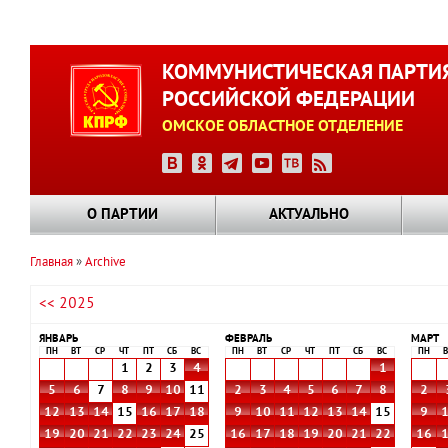
Перейти
к
КОММУНИСТИЧЕСКАЯ ПАРТИ
основному
РОССИЙСКОЙ ФЕДЕРАЦИИ
содержанию
ОМСКОЕ ОБЛАСТНОЕ ОТДЕЛЕНИЕ
О ПАРТИИ
АКТУАЛЬНО
Главная
Archive
Строка
<< 2025
навигации
ЯНВАРЬ
ФЕВРАЛЬ
МАРТ
ПН
ВТ
СР
ЧТ
ПТ
СБ
ВС
ПН
ВТ
СР
ЧТ
ПТ
СБ
ВС
ПН
В
1
2
3
4
1
5
6
7
8
9
10
11
2
3
4
5
6
7
8
2
12
13
14
15
16
17
18
9
10
11
12
13
14
15
9
19
20
21
22
23
24
25
16
17
18
19
20
21
22
16