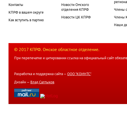
региона
Контакты
Новости Омского
отделения КПРФ
Члены 
КПРФ в вашем округе
Новости ЦК КПРФ
Члены 
Как вступить в партию
Наши д
© 2017 КПРФ. Омское областное отделение.
При перепечатке и цитировании ссылка на официальный сайт обязате
Разработка и поддержка сайта —
ООО "КОИНТС"
.
Дизайн —
Влад Салтыков
.