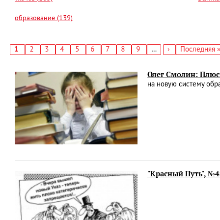
образование (139)
Текущая
1
Страница
2
Страница
3
Страница
4
Страница
5
Страница
6
Страница
7
Страница
8
Страница
9
…
Следующая
›
Последняя
Последняя 
страница
страница
страница
Нумерация
страниц
Олег Смолин: Плюс
на новую систему обра
"Красный Путь", №4