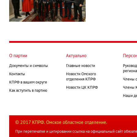
О партии
Актуально
Персо
Документы и символы
Главные новости
Руковод
региона
Контакты
Новости Омского
отделения КПРФ
Члены 
КПРФ в вашем округе
Новости ЦК КПРФ
Члены 
Как вступить в партию
Наши д
© 2017 КПРФ. Омское областное отделение.
При перепечатке и цитировании ссылка на официальный сайт обязате