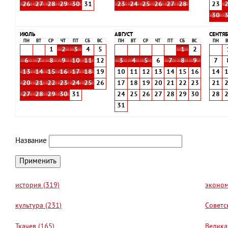
26
27
28
29
30
31
23
24
25
26
27
28
23
30
ИЮЛЬ
АВГУСТ
СЕНТЯБ
ПН
ВТ
СР
ЧТ
ПТ
СБ
ВС
ПН
ВТ
СР
ЧТ
ПТ
СБ
ВС
ПН
В
1
2
3
4
5
1
2
6
7
8
9
10
11
12
3
4
5
6
7
8
9
7
13
14
15
16
17
18
19
10
11
12
13
14
15
16
14
20
21
22
23
24
25
26
17
18
19
20
21
22
23
21
27
28
29
30
31
24
25
26
27
28
29
30
28
31
Название
история (319)
эконом
культура (231)
Советс
Ткачев (165)
Велика