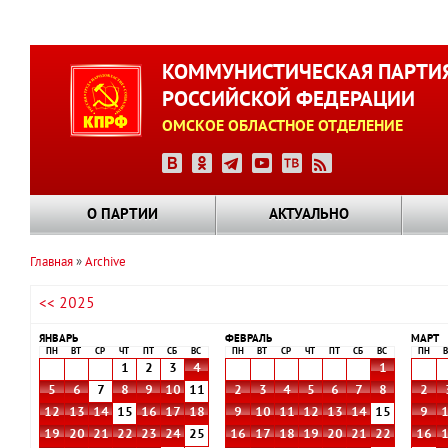
Перейти
к
КОММУНИСТИЧЕСКАЯ ПАРТИ
основному
РОССИЙСКОЙ ФЕДЕРАЦИИ
содержанию
ОМСКОЕ ОБЛАСТНОЕ ОТДЕЛЕНИЕ
О ПАРТИИ
АКТУАЛЬНО
Главная
Archive
Строка
<< 2025
навигации
ЯНВАРЬ
ФЕВРАЛЬ
МАРТ
ПН
ВТ
СР
ЧТ
ПТ
СБ
ВС
ПН
ВТ
СР
ЧТ
ПТ
СБ
ВС
ПН
В
1
2
3
4
1
5
6
7
8
9
10
11
2
3
4
5
6
7
8
2
12
13
14
15
16
17
18
9
10
11
12
13
14
15
9
19
20
21
22
23
24
25
16
17
18
19
20
21
22
16