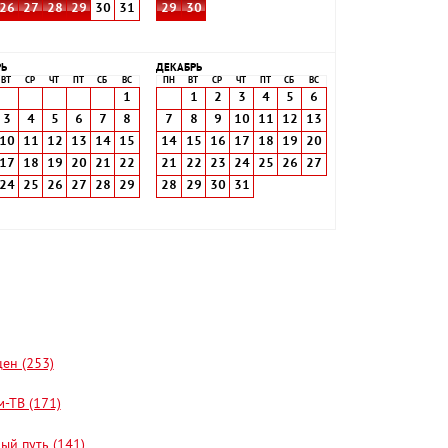
26
27
28
29
30
31
29
30
РЬ
ДЕКАБРЬ
ВТ
СР
ЧТ
ПТ
СБ
ВС
ПН
ВТ
СР
ЧТ
ПТ
СБ
ВС
1
1
2
3
4
5
6
3
4
5
6
7
8
7
8
9
10
11
12
13
10
11
12
13
14
15
14
15
16
17
18
19
20
17
18
19
20
21
22
21
22
23
24
25
26
27
24
25
26
27
28
29
28
29
30
31
цен (253)
-ТВ (171)
ый путь (141)