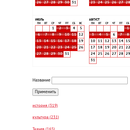
26
27
28
29
30
31
23
24
25
26
27
2
ИЮЛЬ
АВГУСТ
ПН
ВТ
СР
ЧТ
ПТ
СБ
ВС
ПН
ВТ
СР
ЧТ
ПТ
СБ
1
2
3
4
5
1
6
7
8
9
10
11
12
3
4
5
6
7
8
13
14
15
16
17
18
19
10
11
12
13
14
1
20
21
22
23
24
25
26
17
18
19
20
21
2
27
28
29
30
31
24
25
26
27
28
2
31
Название
история (319)
культура (231)
Ткачев (165)