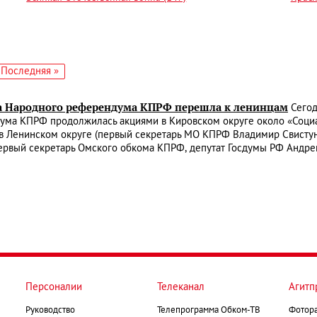
едующая
Последняя
Последняя »
аница
страница
а Народного референдума КПРФ перешла к ленинцам
Сегод
ума КПРФ продолжилась акциями в Кировском округе около «Соци
в Ленинском округе (первый секретарь МО КПРФ Владимир Свистун
первый секретарь Омского обкома КПРФ, депутат Госдумы РФ Андре
Персоналии
Телеканал
Агитп
Руководство
Телепрограмма Обком-ТВ
Фотор