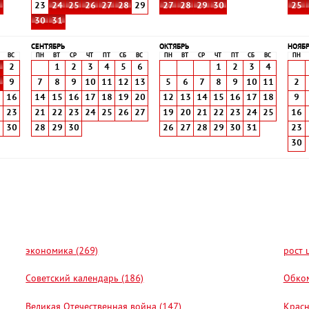
8
23
24
25
26
27
28
29
27
28
29
30
25
30
31
СЕНТЯБРЬ
ОКТЯБРЬ
НОЯБ
ВС
ПН
ВТ
СР
ЧТ
ПТ
СБ
ВС
ПН
ВТ
СР
ЧТ
ПТ
СБ
ВС
ПН
2
1
2
3
4
5
6
1
2
3
4
9
7
8
9
10
11
12
13
5
6
7
8
9
10
11
2
5
16
14
15
16
17
18
19
20
12
13
14
15
16
17
18
9
2
23
21
22
23
24
25
26
27
19
20
21
22
23
24
25
16
9
30
28
29
30
26
27
28
29
30
31
23
30
экономика (269)
рост 
Советский календарь (186)
Обком
Великая Отечественная война (147)
Красн