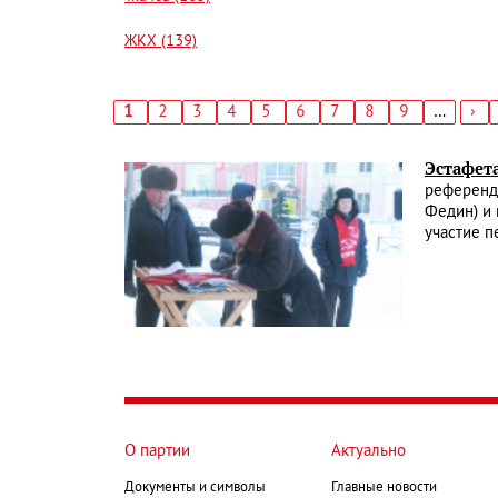
ЖКХ (139)
Текущая
1
Страница
2
Страница
3
Страница
4
Страница
5
Страница
6
Страница
7
Страница
8
Страница
9
…
Сл
›
страница
стр
Нумерация
страниц
Эстафет
референд
Федин) и 
участие 
О партии
Актуально
Документы и символы
Главные новости