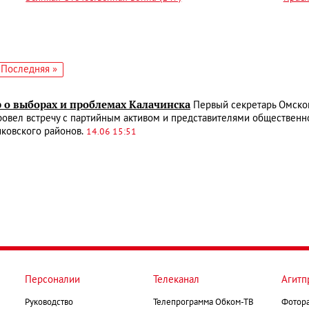
едующая
Последняя
Последняя »
аница
страница
р о выборах и проблемах Калачинска
Первый секретарь Омско
овел встречу с партийным активом и представителями общественн
ковского районов.
14.06 15:51
Персоналии
Телеканал
Агитп
Руководство
Телепрограмма Обком-ТВ
Фотор