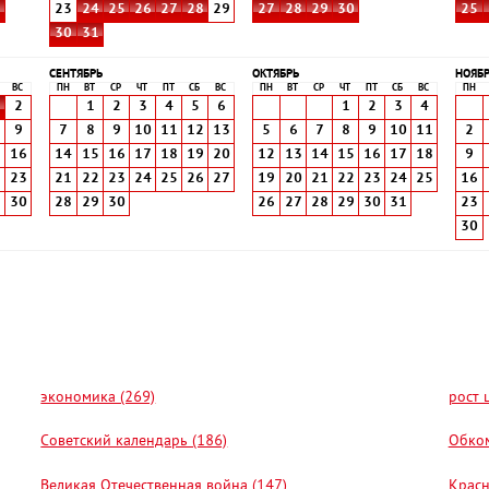
8
23
24
25
26
27
28
29
27
28
29
30
25
30
31
СЕНТЯБРЬ
ОКТЯБРЬ
НОЯБ
ВС
ПН
ВТ
СР
ЧТ
ПТ
СБ
ВС
ПН
ВТ
СР
ЧТ
ПТ
СБ
ВС
ПН
2
1
2
3
4
5
6
1
2
3
4
9
7
8
9
10
11
12
13
5
6
7
8
9
10
11
2
5
16
14
15
16
17
18
19
20
12
13
14
15
16
17
18
9
2
23
21
22
23
24
25
26
27
19
20
21
22
23
24
25
16
9
30
28
29
30
26
27
28
29
30
31
23
30
экономика (269)
рост 
Советский календарь (186)
Обком
Великая Отечественная война (147)
Красн