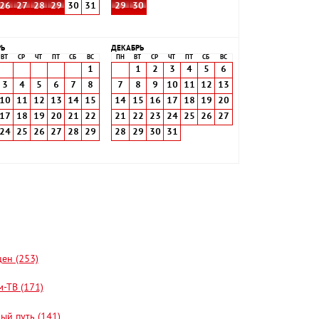
26
27
28
29
30
31
29
30
РЬ
ДЕКАБРЬ
ВТ
СР
ЧТ
ПТ
СБ
ВС
ПН
ВТ
СР
ЧТ
ПТ
СБ
ВС
1
1
2
3
4
5
6
3
4
5
6
7
8
7
8
9
10
11
12
13
10
11
12
13
14
15
14
15
16
17
18
19
20
17
18
19
20
21
22
21
22
23
24
25
26
27
24
25
26
27
28
29
28
29
30
31
цен (253)
-ТВ (171)
ый путь (141)