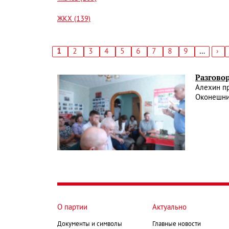
ЖКХ (139)
Текущая
1
Страница
2
Страница
3
Страница
4
Страница
5
Страница
6
Страница
7
Страница
8
Страница
9
…
Сл
›
страница
стр
Нумерация
страниц
Разгово
Алехин пр
Оконешни
О партии
Актуально
Документы и символы
Главные новости