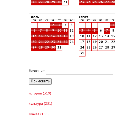
26
27
28
29
30
31
23
24
25
26
27
2
ИЮЛЬ
АВГУСТ
ПН
ВТ
СР
ЧТ
ПТ
СБ
ВС
ПН
ВТ
СР
ЧТ
ПТ
СБ
1
2
3
4
5
1
6
7
8
9
10
11
12
3
4
5
6
7
8
13
14
15
16
17
18
19
10
11
12
13
14
1
20
21
22
23
24
25
26
17
18
19
20
21
2
27
28
29
30
31
24
25
26
27
28
2
31
Название
история (319)
культура (231)
Ткачев (165)