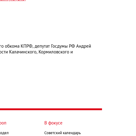
го обкома КПРФ, депутат Госдумы РФ Андрей
ости Калачинского, Кормиловского и
роп
В фокусе
аздел
Советский календарь