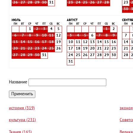
26
27
28
29
30
31
23
24
25
26
27
28
23
30
ИЮЛЬ
АВГУСТ
СЕНТЯБ
ПН
ВТ
СР
ЧТ
ПТ
СБ
ВС
ПН
ВТ
СР
ЧТ
ПТ
СБ
ВС
ПН
В
1
2
3
4
5
1
2
6
7
8
9
10
11
12
3
4
5
6
7
8
9
7
13
14
15
16
17
18
19
10
11
12
13
14
15
16
14
20
21
22
23
24
25
26
17
18
19
20
21
22
23
21
27
28
29
30
31
24
25
26
27
28
29
30
28
31
Название
история (319)
эконом
культура (231)
Советс
Ткачев (165)
Велика