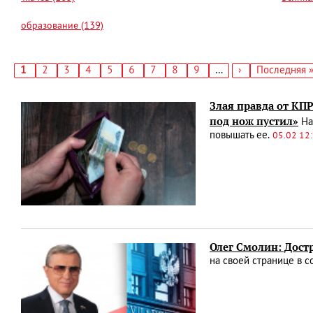
образование (139)
Текущая
1
Страница
2
Страница
3
Страница
4
Страница
5
Страница
6
Страница
7
Страница
8
Страница
9
…
Следующая
›
Последняя
Последняя 
страница
страница
страница
Нумерация
страниц
Злая правда от КПР
под нож пустил»
На
повышать ее.
05.02 12
Олег Смолин: Дост
на своей странице в с