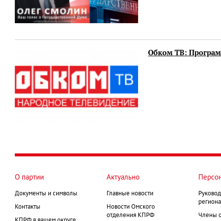
Обком ТВ: Программ
О партии
Актуально
Персо
Документы и символы
Главные новости
Руковод
региона
Контакты
Новости Омского
отделения КПРФ
Члены 
КПРФ в вашем округе