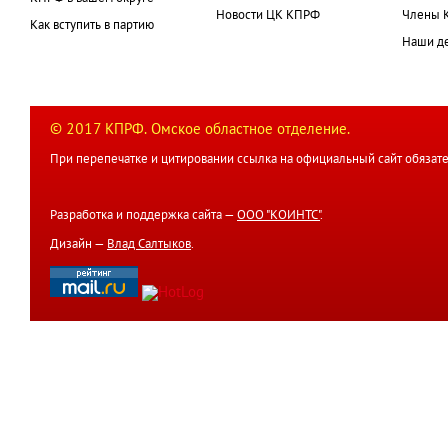
Новости ЦК КПРФ
Члены 
Как вступить в партию
Наши д
© 2017 КПРФ. Омское областное отделение.
При перепечатке и цитировании ссылка на официальный сайт обязате
Разработка и поддержка сайта —
ООО "КОИНТС"
.
Дизайн —
Влад Салтыков
.