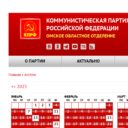
Перейти
к
КОММУНИСТИЧЕСКАЯ ПАРТИ
основному
РОССИЙСКОЙ ФЕДЕРАЦИИ
содержанию
ОМСКОЕ ОБЛАСТНОЕ ОТДЕЛЕНИЕ
О ПАРТИИ
АКТУАЛЬНО
Главная
Archive
Строка
<< 2025
навигации
ЯНВАРЬ
ФЕВРАЛЬ
МАРТ
ПН
ВТ
СР
ЧТ
ПТ
СБ
ВС
ПН
ВТ
СР
ЧТ
ПТ
СБ
ВС
ПН
В
1
2
3
4
1
5
6
7
8
9
10
11
2
3
4
5
6
7
8
2
12
13
14
15
16
17
18
9
10
11
12
13
14
15
9
19
20
21
22
23
24
25
16
17
18
19
20
21
22
16