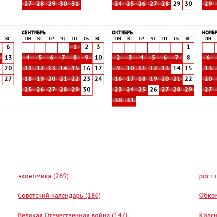
27
28
29
30
31
24
25
26
27
28
29
30
29
СЕНТЯБРЬ
ОКТЯБРЬ
НОЯБ
ВС
ПН
ВТ
СР
ЧТ
ПТ
СБ
ВС
ПН
ВТ
СР
ЧТ
ПТ
СБ
ВС
ПН
6
1
2
3
1
2
13
4
5
6
7
8
9
10
2
3
4
5
6
7
8
6
9
20
11
12
13
14
15
16
17
9
10
11
12
13
14
15
13
6
27
18
19
20
21
22
23
24
16
17
18
19
20
21
22
20
25
26
27
28
29
30
23
24
25
26
27
28
29
27
30
31
экономика (269)
рост 
Советский календарь (186)
Обком
Великая Отечественная война (147)
Красн