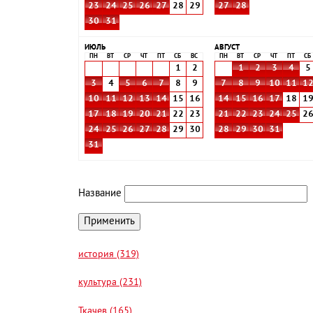
23
24
25
26
27
28
29
27
28
30
31
ИЮЛЬ
АВГУСТ
ПН
ВТ
СР
ЧТ
ПТ
СБ
ВС
ПН
ВТ
СР
ЧТ
ПТ
СБ
1
2
1
2
3
4
5
3
4
5
6
7
8
9
7
8
9
10
11
1
10
11
12
13
14
15
16
14
15
16
17
18
1
17
18
19
20
21
22
23
21
22
23
24
25
2
24
25
26
27
28
29
30
28
29
30
31
31
Название
история (319)
культура (231)
Ткачев (165)