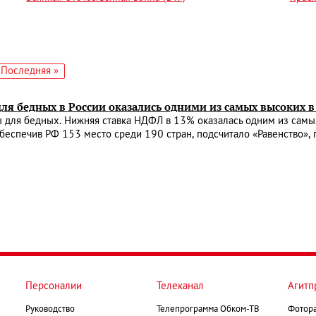
едующая
Последняя
Последняя »
аница
страница
для бедных в России оказались одними из самых высоких в
ы для бедных. Нижняя ставка НДФЛ в 13% оказалась одним из сам
беспечив РФ 153 место среди 190 стран, подсчитало «Равенство», 
Персоналии
Телеканал
Агитп
Руководство
Телепрограмма Обком-ТВ
Фотор