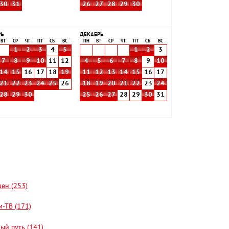
30
31
26
27
28
29
30
РЬ
ДЕКАБРЬ
ВТ
СР
ЧТ
ПТ
СБ
ВС
ПН
ВТ
СР
ЧТ
ПТ
СБ
ВС
1
2
3
4
5
1
2
3
7
8
9
10
11
12
4
5
6
7
8
9
10
14
15
16
17
18
19
11
12
13
14
15
16
17
21
22
23
24
25
26
18
19
20
21
22
23
24
28
29
30
25
26
27
28
29
30
31
цен (253)
-ТВ (171)
ый путь (141)