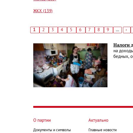
ЖКХ (139)
Текущая
1
Страница
2
Страница
3
Страница
4
Страница
5
Страница
6
Страница
7
Страница
8
Страница
9
…
Сл
›
страница
стр
Нумерация
страниц
Налоги 
на доход
бедных, о
О партии
Актуально
Документы и символы
Главные новости