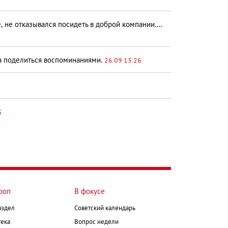
е, не отказывался посидеть в доброй компании….
ла поделиться воспоминаниями.
26.09 13:26
5
роп
В фокусе
аздел
Советский календарь
ека
Вопрос недели