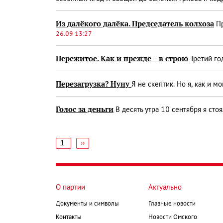
Из далёкого далёка. Председатель колхоза
Пр
26.09 13:27
Пережитое. Как и прежде – в строю
Третий го
Перезагрузка? Ну­ну
Я не скептик. Но я, как и
Голос за деньги
В десять утра 10 сентября я сто
1
Следующая
››
страница
Нумерация
страниц
О партии
Актуально
Документы и символы
Главные новости
Контакты
Новости Омского