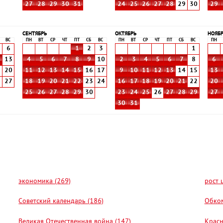
27
28
29
30
31
24
25
26
27
28
29
30
29
СЕНТЯБРЬ
ОКТЯБРЬ
НОЯБ
ВС
ПН
ВТ
СР
ЧТ
ПТ
СБ
ВС
ПН
ВТ
СР
ЧТ
ПТ
СБ
ВС
ПН
6
1
2
3
1
2
13
4
5
6
7
8
9
10
2
3
4
5
6
7
8
6
9
20
11
12
13
14
15
16
17
9
10
11
12
13
14
15
13
6
27
18
19
20
21
22
23
24
16
17
18
19
20
21
22
20
25
26
27
28
29
30
23
24
25
26
27
28
29
27
30
31
экономика (269)
рост 
Советский календарь (186)
Обком
Великая Отечественная война (147)
Красн