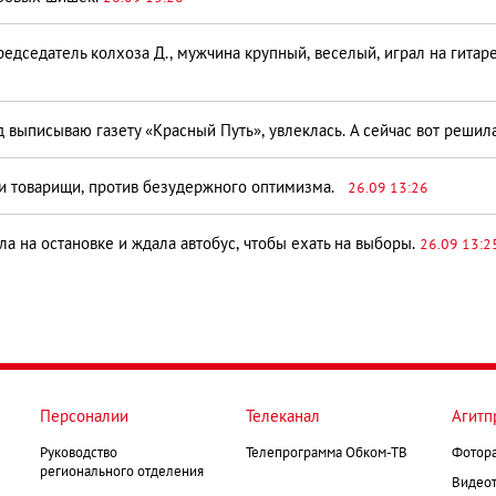
едседатель колхоза Д., мужчина крупный, веселый, играл на гитар
д выписываю газету «Красный Путь», увлеклась. А сейчас вот реши
 мои товарищи, против безудержного оптимизма.
26.09 13:26
яла на остановке и ждала автобус, чтобы ехать на выборы.
26.09 13:2
Персоналии
Телеканал
Агитп
Руководство
Телепрограмма Обком-ТВ
Фотор
регионального отделения
Видеот