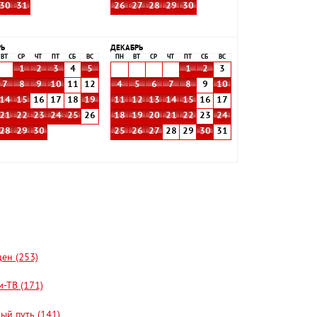
30
31
26
27
28
29
30
РЬ
ДЕКАБРЬ
ВТ
СР
ЧТ
ПТ
СБ
ВС
ПН
ВТ
СР
ЧТ
ПТ
СБ
ВС
1
2
3
4
5
1
2
3
7
8
9
10
11
12
4
5
6
7
8
9
10
14
15
16
17
18
19
11
12
13
14
15
16
17
21
22
23
24
25
26
18
19
20
21
22
23
24
28
29
30
25
26
27
28
29
30
31
цен (253)
-ТВ (171)
ый путь (141)