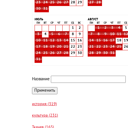
23
24
25
26
27
28
29
27
28
30
31
ИЮЛЬ
АВГУСТ
ПН
ВТ
СР
ЧТ
ПТ
СБ
ВС
ПН
ВТ
СР
ЧТ
ПТ
СБ
1
2
1
2
3
4
5
3
4
5
6
7
8
9
7
8
9
10
11
1
10
11
12
13
14
15
16
14
15
16
17
18
1
17
18
19
20
21
22
23
21
22
23
24
25
2
24
25
26
27
28
29
30
28
29
30
31
31
Название
история (319)
культура (231)
Ткачев (165)