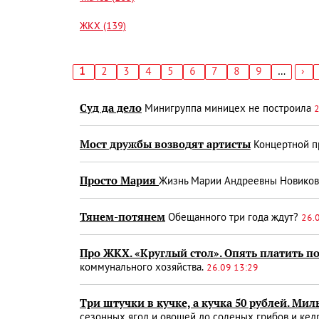
ЖКХ (139)
Текущая
1
Страница
2
Страница
3
Страница
4
Страница
5
Страница
6
Страница
7
Страница
8
Страница
9
…
Сл
›
страница
стр
Нумерация
страниц
Суд да дело
Мини­группа мини­цех не построила
2
Мост дружбы возводят артисты
Концертной пр
Просто Мария
Жизнь Марии Андреевны Новиковой
Тянем-потянем
Обещанного три года ждут?
26.
Про ЖКХ. «Круглый стол». Опять платить п
коммунального хозяйства.
26.09 13:29
Три штучки в кучке, а кучка 50 рублей. Ми
сезонных ягод и овощей до соленых грибов и ке