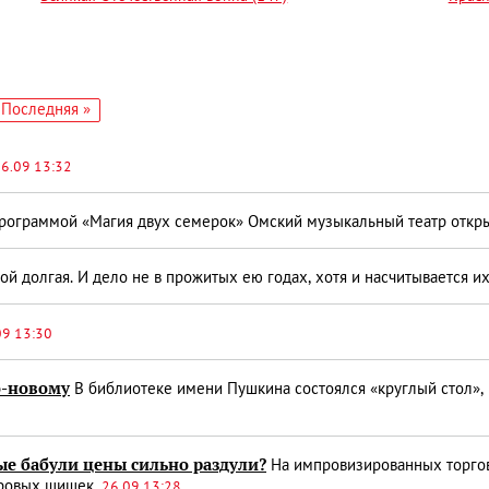
едующая
Последняя
Последняя »
аница
страница
6.09 13:32
ограммой «Магия двух семерок» Омский музыкальный театр откры
 долгая. И дело не в прожитых ею годах, хотя и насчитывается их
09 13:30
о-новому
В библиотеке имени Пушкина состоялся «круглый стол»
лые бабули цены сильно раздули?
На импровизированных торгов
дровых шишек.
26.09 13:28