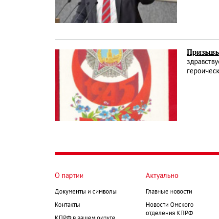
Призывы
здравству
героичес
О партии
Актуально
Документы и символы
Главные новости
Контакты
Новости Омского
отделения КПРФ
КПРФ в вашем округе