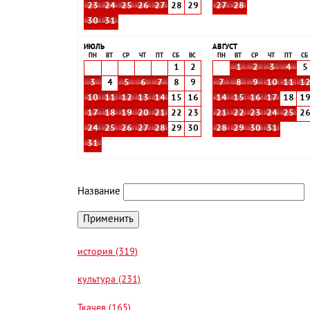
23
24
25
26
27
28
29
27
28
30
31
ИЮЛЬ
АВГУСТ
ПН
ВТ
СР
ЧТ
ПТ
СБ
ВС
ПН
ВТ
СР
ЧТ
ПТ
СБ
1
2
1
2
3
4
5
3
4
5
6
7
8
9
7
8
9
10
11
1
10
11
12
13
14
15
16
14
15
16
17
18
1
17
18
19
20
21
22
23
21
22
23
24
25
2
24
25
26
27
28
29
30
28
29
30
31
31
Название
история (319)
культура (231)
Ткачев (165)