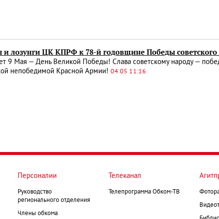
 и лозунги ЦК КПРФ к 78-й годовщине Победы советского
ет 9 Мая — День Великой Победы! Слава советскому народу — поб
кой непобедимой Красной Армии!
04.05 11:16
Персоналии
Телеканал
Агитп
Руководство
Телепрограмма Обком-ТВ
Фотор
регионального отделения
Видеот
Члены обкома
Библио