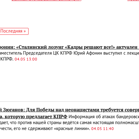
едующая
Последняя
Последняя »
аница
страница
онин: «Сталинский лозунг «Кадры решают все!» актуален и
аместитель Председателя ЦК КПРФ Юрий Афонин выступил с лекци
 КПРФ.
04.05 13:00
й Зюганов: Для Победы над неонацистами требуется сове
а, которую предлагает КПРФ
Информация об атаках бандеровск
ает, что против нашей страны ведётся самая настоящая полномасшт
 чести, его не сдерживают «красные линии».
04.05 11:40