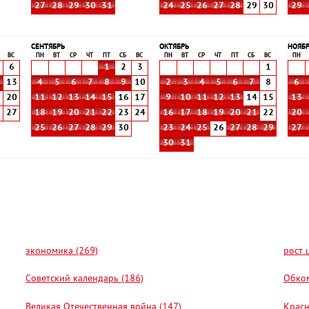
27
28
29
30
31
24
25
26
27
28
29
30
29
СЕНТЯБРЬ
ОКТЯБРЬ
НОЯБ
ВС
ПН
ВТ
СР
ЧТ
ПТ
СБ
ВС
ПН
ВТ
СР
ЧТ
ПТ
СБ
ВС
ПН
6
1
2
3
1
2
13
4
5
6
7
8
9
10
2
3
4
5
6
7
8
6
9
20
11
12
13
14
15
16
17
9
10
11
12
13
14
15
13
6
27
18
19
20
21
22
23
24
16
17
18
19
20
21
22
20
25
26
27
28
29
30
23
24
25
26
27
28
29
27
30
31
экономика (269)
рост 
Советский календарь (186)
Обком
Великая Отечественная война (147)
Красн