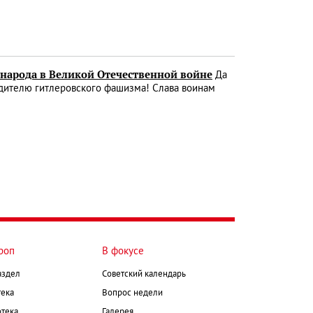
 народа в Великой Отечественной войне
Да
едителю гитлеровского фашизма! Слава воинам
роп
В фокусе
аздел
Советский календарь
ека
Вопрос недели
тека
Галерея