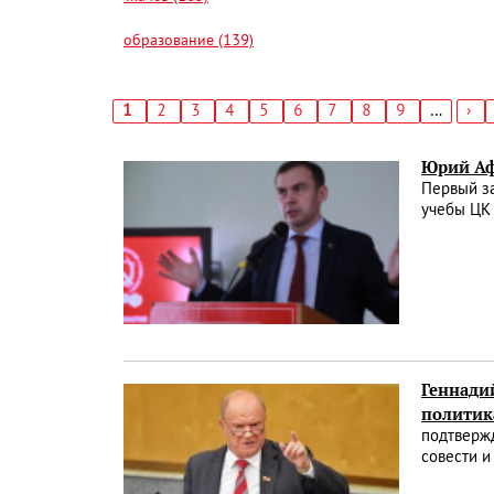
образование (139)
Текущая
1
Страница
2
Страница
3
Страница
4
Страница
5
Страница
6
Страница
7
Страница
8
Страница
9
…
Сл
›
страница
стр
Нумерация
страниц
Юрий Аф
Первый з
учебы ЦК
Геннади
политик
подтвержд
совести и