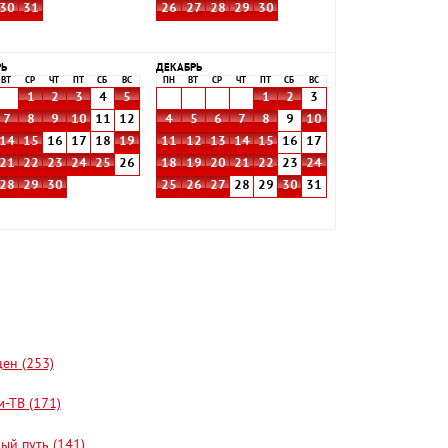
30
31
26
27
28
29
30
РЬ
ДЕКАБРЬ
ВТ
СР
ЧТ
ПТ
СБ
ВС
ПН
ВТ
СР
ЧТ
ПТ
СБ
ВС
1
2
3
4
5
1
2
3
7
8
9
10
11
12
4
5
6
7
8
9
10
14
15
16
17
18
19
11
12
13
14
15
16
17
21
22
23
24
25
26
18
19
20
21
22
23
24
28
29
30
25
26
27
28
29
30
31
цен (253)
-ТВ (171)
ый путь (141)