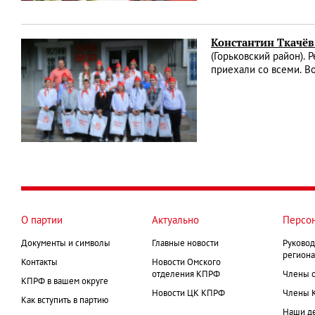
Константин Ткачёв
(Горьковский район). 
приехали со всеми. 
О партии
Актуально
Персо
Документы и символы
Главные новости
Руковод
региона
Контакты
Новости Омского
отделения КПРФ
Члены 
КПРФ в вашем округе
Новости ЦК КПРФ
Члены 
Как вступить в партию
Наши д