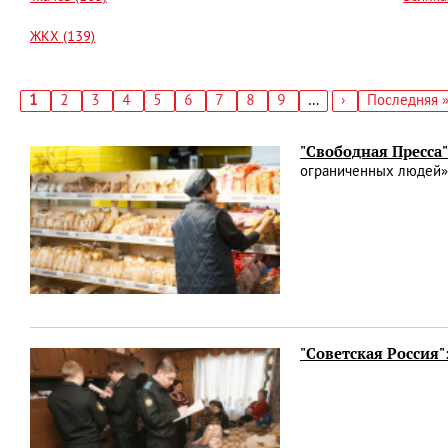
ЖКХ (139)
Текущая
1
Страница
2
Страница
3
Страница
4
Страница
5
Страница
6
Страница
7
Страница
8
Страница
9
…
Следующая
›
Последняя
Последняя 
страница
страница
страница
Нумерация
страниц
"Свободная Пресса"
ограниченных людей» 
"Советская Россия"