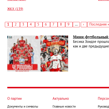
ЖКХ (139)
Текущая
1
Страница
2
Страница
3
Страница
4
Страница
5
Страница
6
Страница
7
Страница
8
Страница
9
…
Следующая
›
Последняя
Последняя 
страница
страница
страница
Нумерация
страниц
Мини-футбольный 
Бесика Зоидзе прошла
как и две предыдущие
О партии
Актуально
Персо
Документы и символы
Главные новости
Руковод