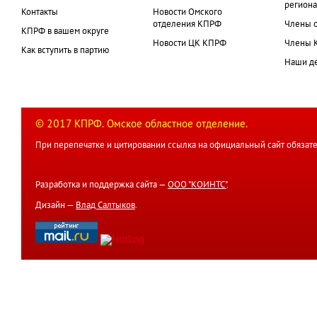
региона
Контакты
Новости Омского
отделения КПРФ
Члены 
КПРФ в вашем округе
Новости ЦК КПРФ
Члены 
Как вступить в партию
Наши д
© 2017 КПРФ. Омское областное отделение.
При перепечатке и цитировании ссылка на официальный сайт обязате
Разработка и поддержка сайта —
ООО "КОИНТС"
.
Дизайн —
Влад Салтыков
.