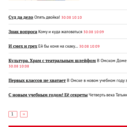
Суд да дело
Опять двойка!
30.08 10:10
Знак вопроса
Кому и куда жаловаться
30.08 10:09
И смех и грех
Ей бы коня на скаку…
30.08 10:09
Культура. Храм с театральным шлейфом
В Омском Доме 
30.08 10:08
Первых классов не хватает
В Омске в новом учебном году з
С новым учебным годом! Её секреты
Четверть века Татья
1
Следующая
››
страница
Нумерация
страниц