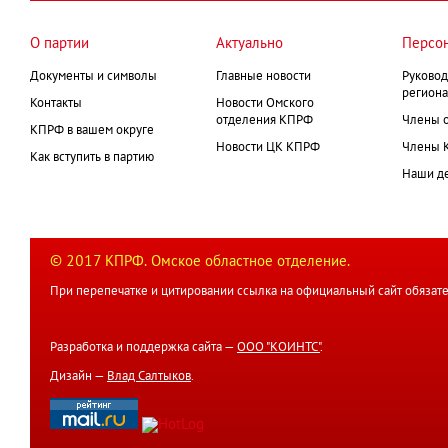
О партии
Актуально
Персо
Документы и символы
Главные новости
Руковод
региона
Контакты
Новости Омского
отделения КПРФ
Члены 
КПРФ в вашем округе
Новости ЦК КПРФ
Члены 
Как вступить в партию
Наши д
© 2017 КПРФ. Омское областное отделение.
При перепечатке и цитировании ссылка на официальный сайт обязате
Разработка и поддержка сайта —
ООО "КОИНТС"
.
Дизайн —
Влад Салтыков
.