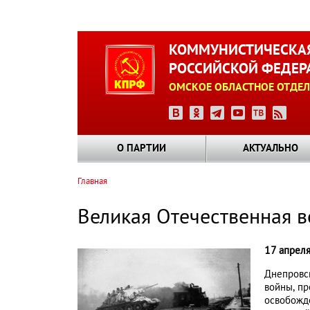
Перейти
к
КОММУНИСТИЧЕСКАЯ
основному
РОССИЙСКОЙ ФЕДЕР
содержанию
ОМСКОЕ ОБЛАСТНОЕ ОТДЕЛ
О ПАРТИИ
АКТУАЛЬНО
Главная
Строка
навигации
Великая Отечественная 
17 апреля
Днепровск
войны, пр
освобожде