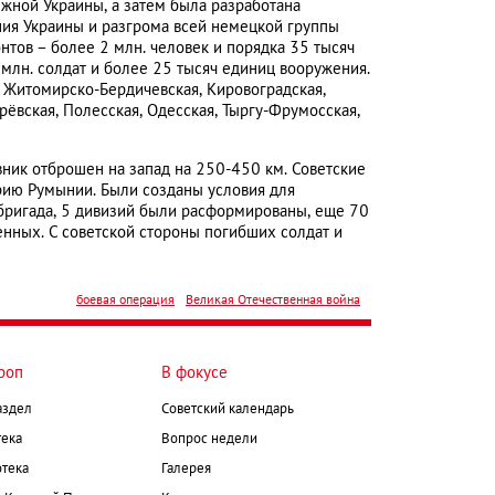
жной Украины, а затем была разработана
ия Украины и разгрома всей немецкой группы
тов – более 2 млн. человек и порядка 35 тысяч
млн. солдат и более 25 тысяч единиц вооружения.
 Житомирско-Бердичевская, Кировоградская,
ёвская, Полесская, Одесская, Тыргу-Фрумосская,
вник отброшен на запад на 250-450 км. Советские
рию Румынии. Были созданы условия для
бригада, 5 дивизий были расформированы, еще 70
енных. С советской стороны погибших солдат и
боевая операция
Великая Отечественная война
роп
В фокусе
аздел
Советский календарь
ека
Вопрос недели
тека
Галерея