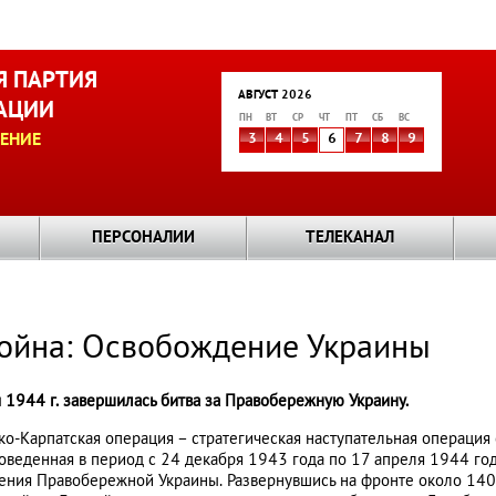
 ПАРТИЯ
АВГУСТ 2026
АЦИИ
ПН
ВТ
СР
ЧТ
ПТ
СБ
ВС
ЕНИЕ
3
4
5
6
7
8
9
ПЕРСОНАЛИИ
ТЕЛЕКАНАЛ
война: Освобождение Украины
 1944 г. завершилась битва за Правобережную Украину.
о-Карпатская операция – стратегическая наступательная операция
оведенная в период с 24 декабря 1943 года по 17 апреля 1944 го
ния Правобережной Украины. Развернувшись на фронте около 1400