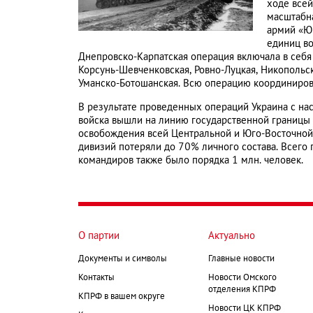
ходе все
масштабн
армий «Юг
единиц во
Днепровско-Карпатская операция включала в себ
Корсунь-Шевченковская, Ровно-Луцкая, Никопольс
Уманско-Ботошанская. Всю операцию координирова
В результате проведенных операций Украина с на
войска вышли на линию государственной границы 
освобождения всей Центральной и Юго-Восточной
дивизий потеряли до 70% личного состава. Всего
командиров также было порядка 1 млн. человек.
О партии
Актуально
Документы и символы
Главные новости
Контакты
Новости Омского
отделения КПРФ
КПРФ в вашем округе
Новости ЦК КПРФ