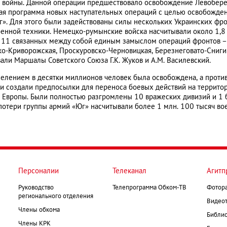
й войны. Данной операции предшествовало освобождение Левобере
ая программа новых наступательных операций с целью освобожден
». Для этого были задействованы силы нескольких Украинских фрон
енной техники. Немецко-румынские войска насчитывали около 1,8 
я 11 связанных между собой единым замыслом операций фронтов –
ко-Криворожская, Проскуровско-Черновицкая, Березнеговато-Снигир
ли Маршалы Советского Союза Г.К. Жуков и А.М. Василевский.
селением в десятки миллионов человек была освобождена, а проти
и создали предпосылки для переноса боевых действий на террито
 Европы. Были полностью разгромлены 10 вражеских дивизий и 1 
 потери группы армий «Юг» насчитывали более 1 млн. 100 тысяч во
Персоналии
Телеканал
Агитп
Руководство
Телепрограмма Обком-ТВ
Фотор
регионального отделения
Видеот
Члены обкома
Библио
Члены КРК