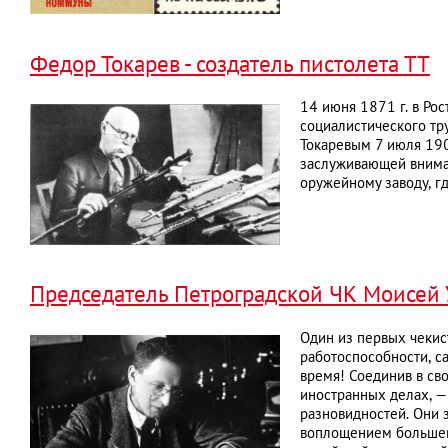
Федор Токарев - создатель пистолета ТТ
14 июня 1871 г. в Рос
социалистического тр
Токаревым 7 июля 190
заслуживающей вниман
оружейному заводу, г
Председатель Петроградской ЧК Моисей
Один из первых чекис
работоспособности, с
время! Соединив в св
иностранных делах, —
разновидностей. Они з
воплощением большеви