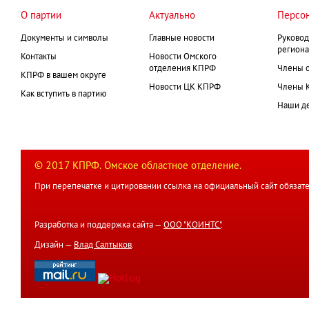
О партии
Актуально
Персо
Документы и символы
Главные новости
Руковод
региона
Контакты
Новости Омского
отделения КПРФ
Члены 
КПРФ в вашем округе
Новости ЦК КПРФ
Члены 
Как вступить в партию
Наши д
© 2017 КПРФ. Омское областное отделение.
При перепечатке и цитировании ссылка на официальный сайт обязате
Разработка и поддержка сайта —
ООО "КОИНТС"
.
Дизайн —
Влад Салтыков
.