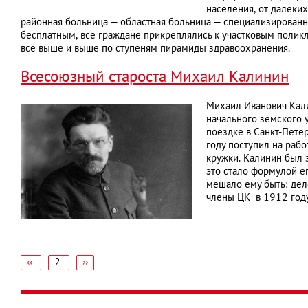
населения, от далеки
районная больница — областная больница — специализированн
бесплатным, все граждане прикреплялись к участковым поликл
все выше и выше по ступеням пирамиды здравоохранения.
Всесоюзный староста Михаил Калинин
Михаил Иванович Кали
начального земского 
поездке в Санкт-Пете
году поступил на раб
кружки. Калинин был 
это стало формулой ег
мешало ему быть: дел
члены ЦК в 1912 году
‹‹
2
Следующая
››
←
страница
Нумерация
страниц