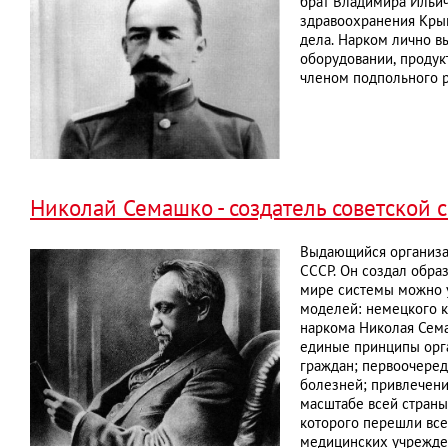
брат Владимира Ильич
здравоохранения Крым
дела. Нарком лично в
оборудовании, продук
членом подпольного 
Николай Семашко - создатель советской
Выдающийся организа
СССР. Он создал обра
мире системы можно у
моделей: немецкого к
наркома Николая Сем
единые принципы орга
граждан; первоочеред
болезней; привлечени
масштабе всей страны
которого перешли все
медицинских учрежден