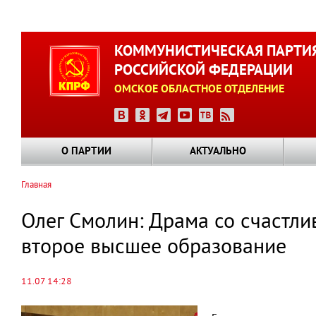
Перейти
к
КОММУНИСТИЧЕСКАЯ ПАРТИ
основному
РОССИЙСКОЙ ФЕДЕРАЦИИ
содержанию
ОМСКОЕ ОБЛАСТНОЕ ОТДЕЛЕНИЕ
О ПАРТИИ
АКТУАЛЬНО
Главная
Строка
навигации
Олег Смолин: Драма со счастли
второе высшее образование
11.07 14:28