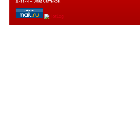
Дизайн —
Влад Салтыков
.