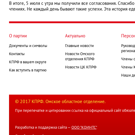
В итоге, 5 июля с утра мы получили все согласования. Спасиб
чтениях. Не каждый день бывают такие успехи. Эта история ед
О партии
Актуально
Персо
Документы и символы
Главные новости
Руковод
региона
Контакты
Новости Омского
отделения КПРФ
Члены 
КПРФ в вашем округе
Новости ЦК КПРФ
Члены 
Как вступить в партию
Наши д
© 2017 КПРФ. Омское областное отделение.
При перепечатке и цитировании ссылка на официальный сайт обязате
Разработка и поддержка сайта —
ООО "КОИНТС"
.