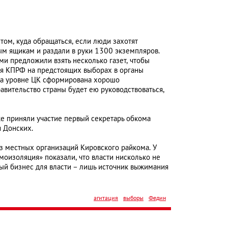
 том, куда обращаться, если люди захотят
ым ящикам и раздали в руки 1300 экземпляров.
ми предложили взять несколько газет, чтобы
ия КПРФ на предстоящих выборах в органы
 на уровне ЦК сформирована хорошо
равительство страны будет ею руководствоваться,
е приняли участие первый секретарь обкома
я Донских.
 из местных организаций Кировского райкома. У
моизоляция» показали, что власти нисколько не
алый бизнес для власти – лишь источник выжимания
агитация
выборы
Федин