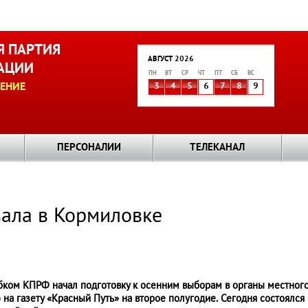
 ПАРТИЯ
АВГУСТ 2026
АЦИИ
ПН
ВТ
СР
ЧТ
ПТ
СБ
ВС
ЕНИЕ
3
4
5
6
7
8
9
ПЕРСОНАЛИИ
ТЕЛЕКАНАЛ
ала в Кормиловке
бком КПРФ начал подготовку к осенним выборам в органы местног
на газету «Красный Путь» на второе полугодие. Сегодня состоялся