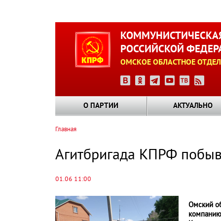
Перейти
к
КОММУНИСТИЧЕСКАЯ
основному
РОССИЙСКОЙ ФЕДЕР
содержанию
ОМСКОЕ ОБЛАСТНОЕ ОТДЕЛ
О ПАРТИИ
АКТУАЛЬНО
Главная
Строка
навигации
Агитбригада КПРФ побыв
01.06 11:00
Омский о
компанию 