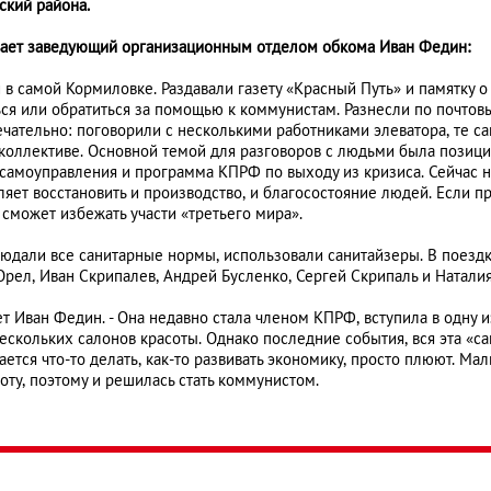
ский района.
вает заведующий организационным отделом обкома Иван Федин:
и в самой Кормиловке. Раздавали газету «Красный Путь» и памятку о
ся или обратиться за помощью к коммунистам. Разнесли по почтов
чательно: поговорили с несколькими работниками элеватора, те са
 коллективе. Основной темой для разговоров с людьми была позиц
 самоуправления и программа КПРФ по выходу из кризиса. Сейчас
ляет восстановить и производство, и благосостояние людей. Если п
сможет избежать участи «третьего мира».
юдали все санитарные нормы, использовали санитайзеры. В поездк
рел, Иван Скрипалев, Андрей Бусленко, Сергей Скрипаль и Натали
ает Иван Федин. - Она недавно стала членом КПРФ, вступила в одну
ескольких салонов красоты. Однако последние события, вся эта «са
ается что-то делать, как-то развивать экономику, просто плюют. М
готу, поэтому и решилась стать коммунистом.