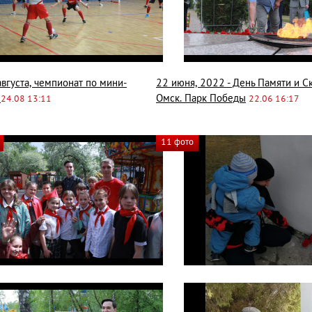
августа, чемпионат по мини-
22 июня, 2022 - День Памяти и С
у
Омск. Парк Победы
24.08 13:11
22.06 16:17
11 фото