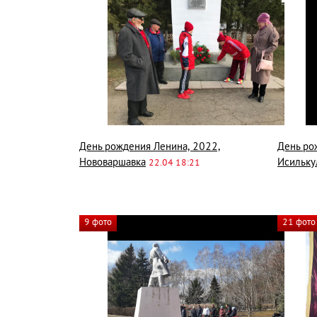
День рождения Ленина, 2022,
День ро
Нововаршавка
Исильку
22.04 18:21
9 фото
21 фото