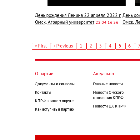
День рождения Ленина 22 апреля 2022 г
День ро
Омск, Аграрный университет
Омск, Л
22.04 16:36
Первая
« First
‹ Previous
Страница
1
Страница
2
Страница
3
Страница
4
Текущая
5
Стран
6
←
страница
страница
Нумерация
страниц
О партии
Актуально
Документы и символы
Главные новости
Контакты
Новости Омского
отделения КПРФ
КПРФ в вашем округе
Новости ЦК КПРФ
Как вступить в партию