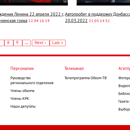
ждения Ленина 22 апреля 2022 г,
Автопробег в поддержку Донбасс
енинская горка
20.03.2022
22.04 16:19
21.03 14:51
ица
Страница
7
Страница
8
Страница
9
…
Следующая
Next ›
Последняя
Last »
страница
страница
Персоналии
Телеканал
Агитп
Руководство
Телепрограмма Обком-ТВ
Фотор
регионального отделения
Видеот
Члены обкома
Библио
Члены КРК
Газета
Наши депутаты
Выборк