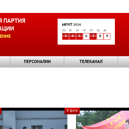
 ПАРТИЯ
АВГУСТ 2026
АЦИИ
ПН
ВТ
СР
ЧТ
ПТ
СБ
ВС
ЕНИЕ
3
4
5
6
7
8
9
ПЕРСОНАЛИИ
ТЕЛЕКАНАЛ
8 фото