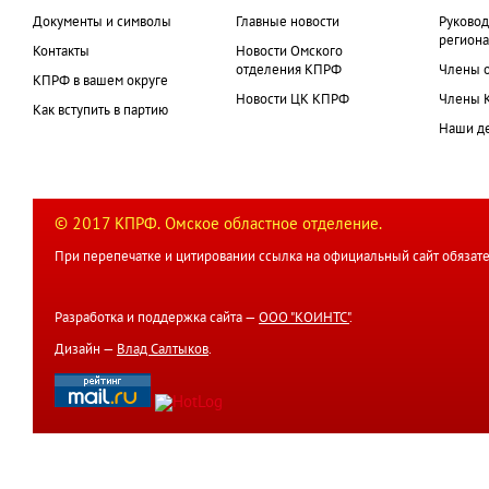
Документы и символы
Главные новости
Руковод
региона
Контакты
Новости Омского
отделения КПРФ
Члены 
КПРФ в вашем округе
Новости ЦК КПРФ
Члены 
Как вступить в партию
Наши д
© 2017 КПРФ. Омское областное отделение.
При перепечатке и цитировании ссылка на официальный сайт обязате
Разработка и поддержка сайта —
ООО "КОИНТС"
.
Дизайн —
Влад Салтыков
.