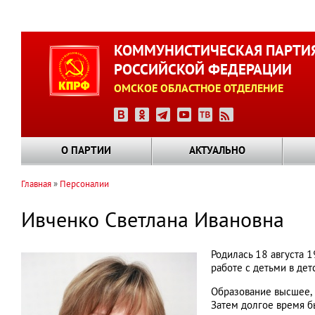
Перейти
к
КОММУНИСТИЧЕСКАЯ ПАРТИ
основному
РОССИЙСКОЙ ФЕДЕРАЦИИ
содержанию
ОМСКОЕ ОБЛАСТНОЕ ОТДЕЛЕНИЕ
О ПАРТИИ
АКТУАЛЬНО
Главная
Персоналии
Строка
навигации
Ивченко Светлана Ивановна
Родилась 18 августа 1
работе с детьми в дет
Образование высшее, 
Затем долгое время 