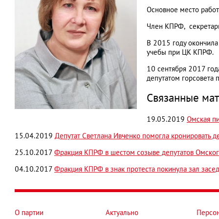
Основное место работ
Член КПРФ, секретарь
В 2015 году окончила
учебы при ЦК КПРФ.
10 сентября 2017 год
депутатом горсовета 
Связанные ма
19.05.2019
Омская пи
15.04.2019
Депутат Светлана Ивченко помогла кронировать д
25.10.2017
Фракция КПРФ в шестом созыве депутатов Омског
04.10.2017
Фракция КПРФ в знак протеста покинула зал засе
О партии
Актуально
Персо