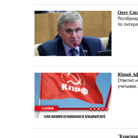
Олег См
Рособрнад
по литера
Юрий Аф
Ответил н
учитывая,
"Красны