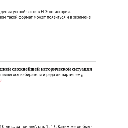
ения устной части в ЕГЭ по истории.
шем такой формат может появиться и в экзамене
шней сложнейшей исторической ситуации
ившегося избирателя и рада ли партия ему,
8
 лет... за три дня", стр. 1, 13. Каким же он был -