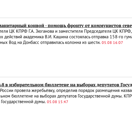
уманитарный конвой - помощь фронту от коммунистов севе
теля ЦК КПРФ Г.А. Зюганова и заместителя Председателя ЦК КПРФ
х действий академика В.И. Кашина состоялась отправка 158-го гум
ных Вод на Донбасс отправилась колонна из шести.
05.08 16:07
№8 в избирательном бюллетене на выборах депутатов Госу
России провела жеребьёвку, определив порядок размещения назва
льном бюллетене на выборах депутатов Государственной думы. КП
 Государственной думы.
05.08 15:47