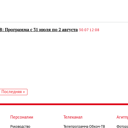
: Программа с 31 июля по 2 августа
30.07 12:08
едующая
Последняя
Последняя »
аница
страница
Персоналии
Телеканал
Агитп
Руководство
Телепрограмма Обком-ТВ
Фотор