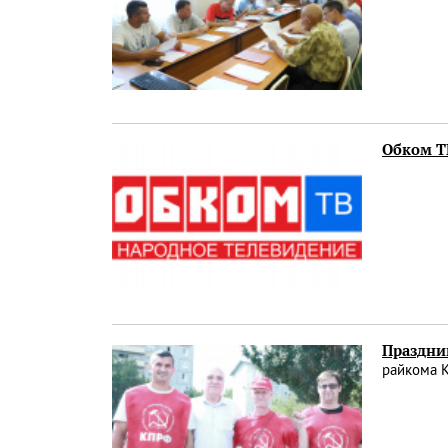
Обком ТВ
Праздник
райкома 