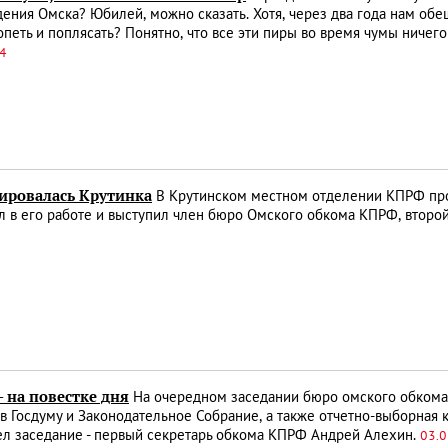
ения Омска? Юбилей, можно сказать. Хотя, через два года нам об
петь и поплясать? Понятно, что все эти пиры во время чумы ничего 
14
ировалась Крутинка
В Крутинском местном отделении КПРФ про
л в его работе и выступил член бюро Омского обкома КПРФ, второ
 на повестке дня
На очередном заседании бюро омского обкома
в Госдуму и Законодательное Собрание, а также отчетно-выборная
ел заседание - первый секретарь обкома КПРФ Андрей Алехин.
03.0