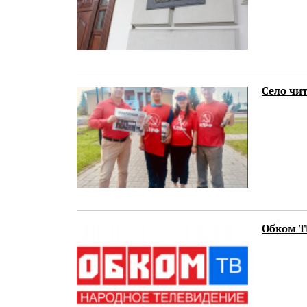
Село чит
Обком ТВ