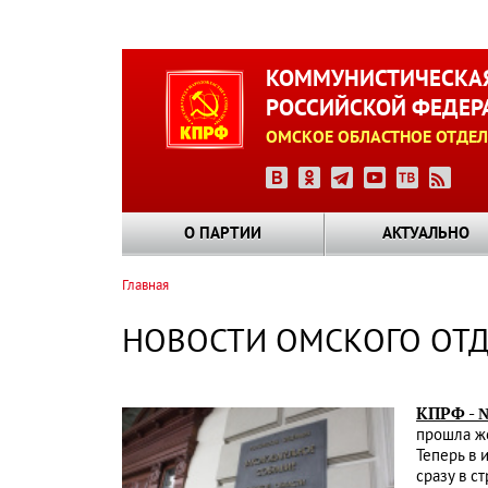
Перейти
к
КОММУНИСТИЧЕСКАЯ
основному
РОССИЙСКОЙ ФЕДЕР
содержанию
ОМСКОЕ ОБЛАСТНОЕ ОТДЕЛ
О ПАРТИИ
АКТУАЛЬНО
Главная
Строка
навигации
НОВОСТИ ОМСКОГО ОТ
КПРФ - 
прошла же
Теперь в 
сразу в с