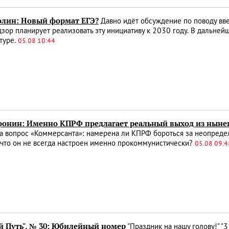
олин: Новый формат ЕГЭ?
Давно идёт обсуждение по поводу введ
зор планирует реализовать эту инициативу к 2030 году. В дальней
туре.
05.08 10:44
онин: Именно КПРФ предлагает реальный выход из ныне
а вопрос «Коммерсанта»: намерена ли КПРФ бороться за неопредел
 что он не всегда настроен именно прокоммунистически?
05.08 09:4
й Путь", № 30: Юбилейный номер
"Праздник на нашу голову!" "310