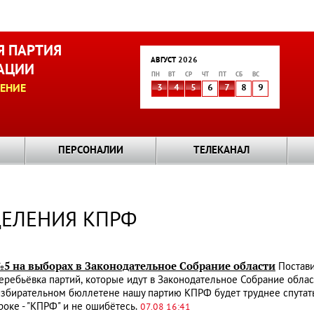
 ПАРТИЯ
АВГУСТ 2026
АЦИИ
ПН
ВТ
СР
ЧТ
ПТ
СБ
ВС
ЕНИЕ
3
4
5
6
7
8
9
ПЕРСОНАЛИИ
ТЕЛЕКАНАЛ
ДЕЛЕНИЯ КПРФ
№5 на выборах в Законодательное Собрание области
Постави
ребьёвка партий, которые идут в Законодательное Собрание облас
избирательном бюллетене нашу партию КПРФ будет труднее спутать
троке - "КПРФ" и не ошибётесь.
07.08 16:41