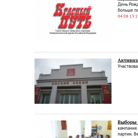
День Рожд
больше по
04.08 13:
Активиз
Участвова
Выборы -
кампания 
партии. В