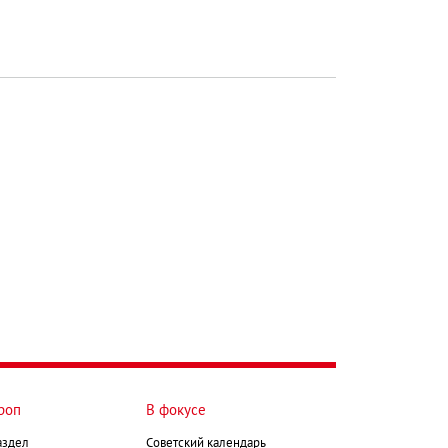
роп
В фокусе
аздел
Советский календарь