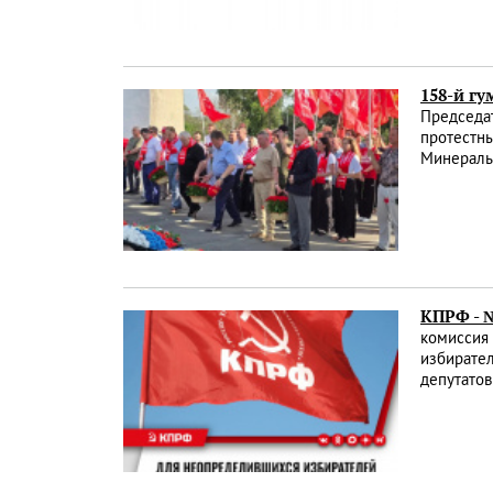
158-й г
Председа
протестны
Минераль
КПРФ - 
комиссия 
избирате
депутатов