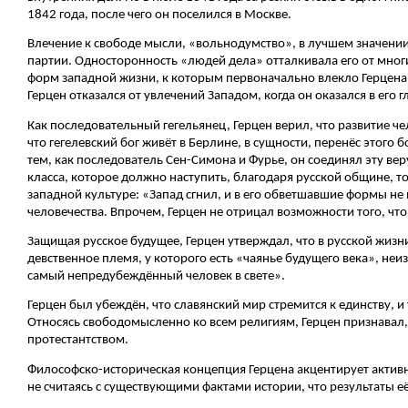
1842 года, после чего он поселился в Москве.
Влечение к свободе мысли, «вольнодумство», в лучшем значении 
партии. Односторонность «людей дела» отталкивала его от мног
форм западной жизни, к которым первоначально влекло Герцена 
Герцен отказался от увлечений Западом, когда он оказался в его 
Как последовательный гегельянец, Герцен верил, что развитие че
что гегелевский бог живёт в Берлине, в сущности, перенёс этого
тем, как последователь Сен-Симона и Фурье, он соединял эту ве
класса, которое должно наступить, благодаря русской общине, т
западной культуре: «Запад сгнил, и в его обветшавшие формы не 
человечества. Впрочем, Герцен не отрицал возможности того, что
Защищая русское будущее, Герцен утверждал, что в русской жизн
девственное племя, у которого есть «чаянье будущего века», н
самый непредубеждённый человек в свете».
Герцен был убеждён, что славянский мир стремится к единству, 
Относясь свободомысленно ко всем религиям, Герцен признавал,
протестантством.
Философско-историческая концепция Герцена акцентирует активну
не считаясь с существующими фактами истории, что результаты 