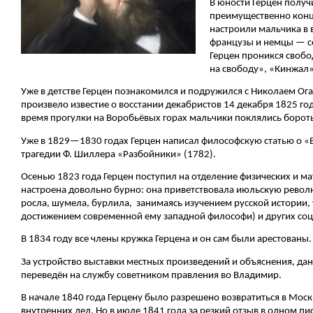
В юности Герцен получ
преимущественно конца
настроили мальчика в 
французы и немцы — с
Герцен проникся своб
на свободу», «Кинжал»
Уже в детстве Герцен познакомился и подружился с Николаем Ога
произвело известие о восстании декабристов 14 декабря 1825 го
время прогулки на Воробьёвых горах мальчики поклялись бороть
Уже в 1829—1830 годах Герцен написал философскую статью о «
трагедии Ф. Шиллера «Разбойники» (1782).
Осенью 1823 года Герцен поступил на отделение физических и м
настроена довольно бурно: она приветствовала июльскую револ
росла, шумела, бурлила, занимаясь изучением русской истории,
достижением современной ему западной философи) и других соц
В 1834 году все члены кружка Герцена и он сам были арестованы. 
За устройство выставки местных произведений и объяснения, дан
переведён на службу советником правления во Владимир.
В начале 1840 года Герцену было разрешено возвратиться в Москв
внутренних дел. Но в июле 1841 года за резкий отзыв в одном п