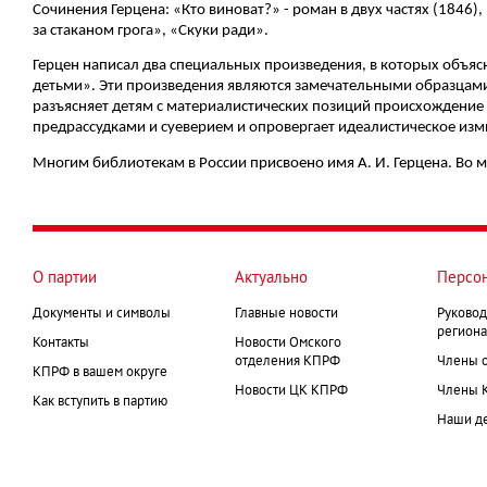
Сочинения Герцена: «Кто виноват?» - роман в двух частях (1846
за стаканом грога», «Скуки ради».
Герцен написал два специальных произведения, в которых объ
детьми». Эти произведения являются замечательными образцами
разъясняет детям с материалистических позиций происхождение
предрассудками и суеверием и опровергает идеалистическое измыш
Многим библиотекам в России присвоено имя А. И. Герцена. Во м
О партии
Актуально
Персо
Документы и символы
Главные новости
Руковод
региона
Контакты
Новости Омского
отделения КПРФ
Члены 
КПРФ в вашем округе
Новости ЦК КПРФ
Члены 
Как вступить в партию
Наши д