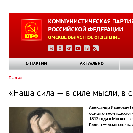
Перейти
к
КОММУНИСТИЧЕСКАЯ ПАРТИ
основному
РОССИЙСКОЙ ФЕДЕРАЦИИ
содержанию
ОМСКОЕ ОБЛАСТНОЕ ОТДЕЛЕНИЕ
О ПАРТИИ
АКТУАЛЬНО
Главная
Строка
навигации
«Наша сила — в силе мысли, в си
Александр Иванович Г
официальной идеологи
1812 года в Москве
, в
Герцен — «сын сердца» 