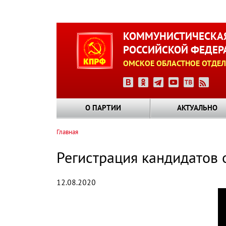
Перейти
к
КОММУНИСТИЧЕСКАЯ
основному
РОССИЙСКОЙ ФЕДЕР
содержанию
ОМСКОЕ ОБЛАСТНОЕ ОТДЕЛ
О ПАРТИИ
АКТУАЛЬНО
Главная
Строка
навигации
Регистрация кандидатов 
12.08.2020