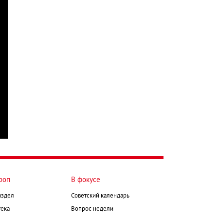
роп
В фокусе
аздел
Советский календарь
ека
Вопрос недели