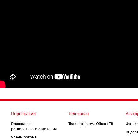
Персоналии
Телеканал
Агитп
Руководство
Телепрограмма Обком-ТВ
Фотор
регионального отделения
Видеот
Члены обкома