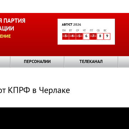
 ПАРТИЯ
АВГУСТ 2026
АЦИИ
ПН
ВТ
СР
ЧТ
ПТ
СБ
ВС
ЕНИЕ
3
4
5
6
7
8
9
ПЕРСОНАЛИИ
ТЕЛЕКАНАЛ
от КПРФ в Черлаке