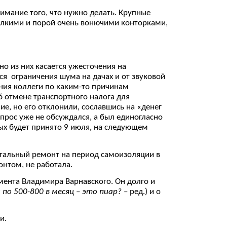
имание того, что нужно делать. Крупные
мелкими и порой очень вонючими конторками,
но из них касается ужесточения на
я ограничения шума на дачах и от звуковой
ния коллеги по каким-то причинам
б отмене транспортного налога для
ие, но его отклонили, сославшись на «денег
опрос уже не обсуждался, а был единогласно
ых будет принято 9 июля, на следующем
итальный ремонт на период самоизоляции в
онтом, не работала.
мента Владимира Варнавского. Он долго и
по 500-800 в месяц – это пиар?
– ред.) и о
и.