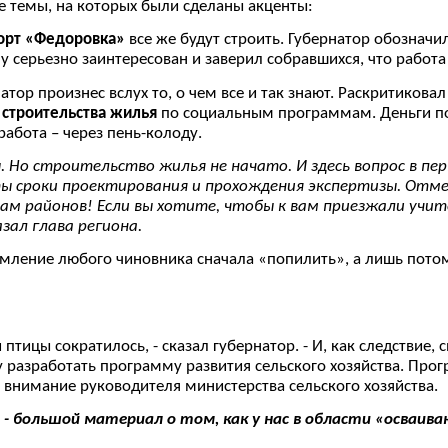
 темы, на которых были сделаны акценты:
орт «Федоровка»
все же будут строить. Губернатор обозначил
 серьезно заинтересован и заверил собравшихся, что работа 
натор произнес вслух то, о чем все и так знают. Раскритикова
 строительства жилья
по социальным программам. Деньги по
работа – через пень-колоду.
. Но строительство жилья не начато. И здесь вопрос в пе
ты сроки проектирования и прохождения экспертизы. Отм
ам районов! Если вы хотите, чтобы к вам приезжали учит
зал глава региона.
мление любого чиновника сначала «попилить», а лишь потом 
и птицы сократилось, - сказал губернатор. - И, как следствие
у разработать программу развития сельского хозяйства. Про
 внимание руководителя министерства сельского хозяйства.
- большой материал о том, как у нас в области «осваив