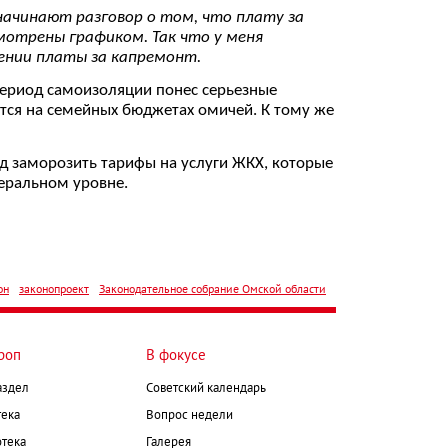
начинают разговор о том, что плату за
мотрены графиком. Так что у меня
шении платы за капремонт.
период самоизоляции понес серьезные
ется на семейных бюджетах омичей. К тому же
д заморозить тарифы на услуги ЖКХ, которые
деральном уровне.
он
законопроект
Законодательное собрание Омской области
роп
В фокусе
аздел
Советский календарь
ека
Вопрос недели
тека
Галерея