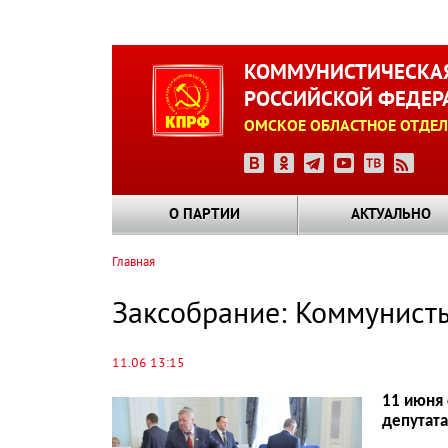
Перейти
к
КОММУНИСТИЧЕСКАЯ
основному
РОССИЙСКОЙ ФЕДЕР
содержанию
ОМСКОЕ ОБЛАСТНОЕ ОТДЕЛ
О ПАРТИИ
АКТУАЛЬНО
Главная
Строка
навигации
Заксобрание: Коммунист
11.06 13:15
11 июня 
депутата