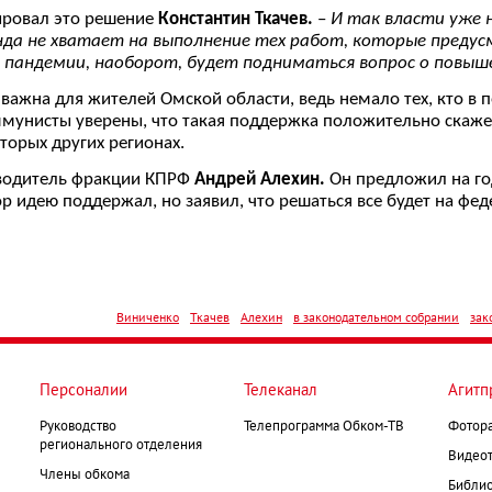
ировал это решение
Константин Ткачев.
–
И так власти уже 
да не хватает на выполнение тех работ, которые предус
я пандемии, наоборот, будет подниматься вопрос о повы
ажна для жителей Омской области, ведь немало тех, кто в 
оммунисты уверены, что такая поддержка положительно скаж
орых других регионах.
оводитель фракции КПРФ
Андрей Алехин.
Он предложил на го
р идею поддержал, но заявил, что решаться все будет на фе
Виниченко
Ткачев
Алехин
в законодательном собрании
зак
Персоналии
Телеканал
Агитп
Руководство
Телепрограмма Обком-ТВ
Фотор
регионального отделения
Видеот
Члены обкома
Библио