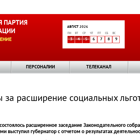
 ПАРТИЯ
АВГУСТ 2026
АЦИИ
ПН
ВТ
СР
ЧТ
ПТ
СБ
ВС
ЕНИЕ
3
4
5
6
7
8
9
ПЕРСОНАЛИИ
ТЕЛЕКАНАЛ
ы за расширение социальных льго
состоялось расширенное заседание Законодательного собра
ми выступил губернатор с отчетом о результатах деятельнос