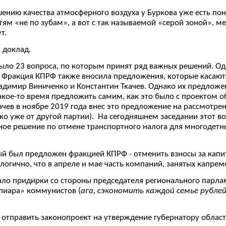
шению качества атмосферного воздуха у Буркова уже есть пон
ям «не по зубам», а вот с так называемой «серой зоной», 
т.
 доклад.
было 23 вопроса, по которым принят ряд важных решений. Од
 Фракция КПРФ также вносила предложения, которые касаютс
адимир Виниченко и Константин Ткачев. Однако их предложе
какое-то время предложить самим, как это было с проектом о
чев в ноябре 2019 года внес это предложение на рассмотрен
ько уже от другой партии). На сегодняшнем заседании этот в
ное решение по отмене транспортного налога для многодетн
ый был предложен фракцией КПРФ - отменить взносы за кап
огично, что в апреле и мае часть компаний, занятых капрем
ало придирки со стороны председателя регионального парла
пиара» коммунистов (
ага, сэкономить каждой семье рублей 
 отправить законопроект на утверждение губернатору област