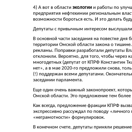
4) А вот в области
экологии
и работы по улуч
предприятия нефтехимии региональным власт
возможности бороться есть. И это делать буду
Депутаты с привычным интересом выслушали
В основной части заседания на повестке дня 
территории Омской области закона о тишине.
рекламы. Поправки разработали депутаты Вл
отклонили. Вероятно, для того, чтобы через 
многодетных (депутат от КПРФ Константин Тка
нет», а в мае 2020-го предложили снова, тол
(!) поддержан всеми депутатами. Окончатель
заседании парламента.
Еще один очень важный законопроект, котор
Омской области. Это предложение тем более л
Как всегда, предложение фракции КПРФ вызв
экспрессивно рассуждал по поводу «личного 
«неграмотности» формулировок.
В конечном счете, депутаты приняли решение