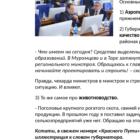
Основные
1)
Аэроп
прежнему
2) Губер
качество
районах 
-
Что имеем на сегодня? Средства выделены
образований. В Муромцево и в Таре затяну
регионального минстроя. Обращаюсь к глав
начинайте проектировать и строить! – ска
Правда, чехарда министров в минстрое и стре
ситуацию. И влияют.
3) То же самое про
животноводство.
- Поголовье крупного рогатого скота, свиней 
продукции. В прошлом году я поставил задач
сельхозпредприятий уже нет. Обращаю на это
Кстати, в свежем номере «Красного Пути» 
иллюстрация к словам губернатора.