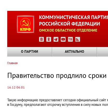
Перейти
к
КОММУНИСТИЧЕСКАЯ ПАРТИ
основному
РОССИЙСКОЙ ФЕДЕРАЦИИ
содержанию
ОМСКОЕ ОБЛАСТНОЕ ОТДЕЛЕНИЕ
О ПАРТИИ
АКТУАЛЬНО
Главная
Строка
навигации
Правительство продлило срок
16.12 06:01
Такую информацию предоставляет сегодня официальный сайт 
в Госдуму, предполагают отсрочку вступления в силу новых п