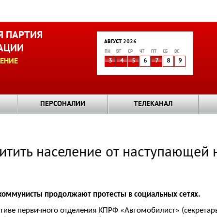
 ПАРТИЯ
АВГУСТ 2026
АЦИИ
ПН
ВТ
СР
ЧТ
ПТ
СБ
ВС
ЕНИЕ
3
4
5
6
7
8
9
ПЕРСОНАЛИИ
ТЕЛЕКАНАЛ
итить население от наступающей
коммунисты продолжают протесты в социальных сетях.
тиве первичного отделения КПРФ «Автомобилист» (секретарь