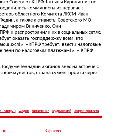
ного Совета от КПРФ Татьяны Куропятник по
соединились коммунисты из первичек
ретарь областного Комитета ЛКСМ Иван
 Федин, а также активисты Советского МО
Владимиром Виниченко. Они
ПРФ и распространили их в социальных сетях:
бует оказать господдержку всем, кто
ающихся!», «КПРФ требует: ввести налоговые
ие пени по налоговым платежам!», « КПРФ
Госдуме Геннадий Зюганов внес на встрече с
 коммунистов, страна сумеет пройти через
Кислицын
Федин
Виниченко
Кудринский
акции протеста
роп
В фокусе