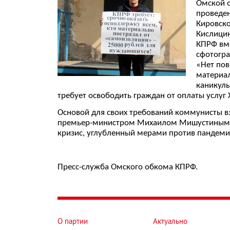
Омской о
проведен
Кировск
Кислицин
КПРФ вме
сфотогра
«Нет пов
материал
каникулы
требует освободить граждан от оплаты услуг
Основой для своих требований коммунисты вз
премьер-министром Михаилом Мишустиным. Ес
кризис, углубленный мерами против пандеми
Пресс-служба Омского обкома КПРФ.
О партии
Актуально