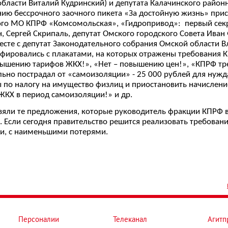
бласти Виталий Кудринский) и депутата Калачинского район
ию бессрочного заочного пикета «За достойную жизнь» при
ого МО КПРФ «Комсомольская», «Гидропривод»: первый сек
, Сергей Скрипаль, депутат Омского городского Совета Иван
сте с депутат Законодательного собрания Омской области 
фировались с плакатами, на которых отражены требования К
ышению тарифов ЖКХ!», «Нет – повышению цен!», «КПРФ тре
ьно пострадал от «самоизоляции» - 25 000 рублей для нужд
 по налогу на имущество физлиц и приостановить начислен
 ЖКХ в период самоизоляции!» и др.
яли те предложения, которые руководитель фракции КПРФ в 
ли сегодня правительство решится реализовать требования
и, с наименьшими потерями.
Персоналии
Телеканал
Агитп