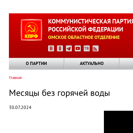
Перейти
к
КОММУНИСТИЧЕСКАЯ ПАРТИ
основному
РОССИЙСКОЙ ФЕДЕРАЦИИ
содержанию
ОМСКОЕ ОБЛАСТНОЕ ОТДЕЛЕНИЕ
О ПАРТИИ
АКТУАЛЬНО
Главная
Строка
навигации
Месяцы без горячей воды
30.07.2024