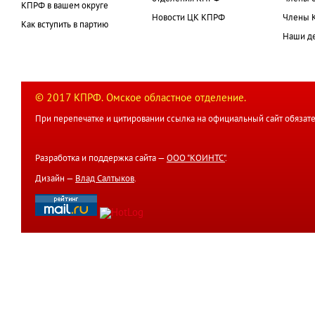
КПРФ в вашем округе
Новости ЦК КПРФ
Члены 
Как вступить в партию
Наши д
© 2017 КПРФ. Омское областное отделение.
При перепечатке и цитировании ссылка на официальный сайт обязате
Разработка и поддержка сайта —
ООО "КОИНТС"
.
Дизайн —
Влад Салтыков
.