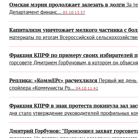
Омская мэрия продолжает залезать в долги
За т
Департамент финанс...
05.10 13:37
Капитализм уничтожает мелкого частника с бо
материалы по итогам Всероссийской сельскохозяйствен
Фракция КПРФ по примеру своих избирателей п
горсовете Дмитрием Горбуновым, в котором он объясня
Реплика: «КоммЕРс» расчехлился
Первый же день 
спойлера «Коммунисты Ро...
04.10 11:42
Фракция КПРФ в знак протеста покинула зал за
дня стало утверждение руководителей профильных коми
Дмитрий Горбунов: "Произошел захват горсовета