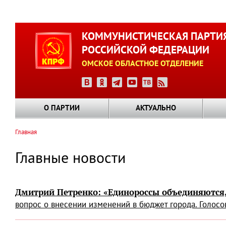
Перейти
к
КОММУНИСТИЧЕСКАЯ ПАРТИ
основному
РОССИЙСКОЙ ФЕДЕРАЦИИ
содержанию
ОМСКОЕ ОБЛАСТНОЕ ОТДЕЛЕНИЕ
О ПАРТИИ
АКТУАЛЬНО
Главная
Строка
навигации
Главные новости
Дмитрий Петренко: «Единороссы объединяются, 
вопрос о внесении изменений в бюджет города. Голосов