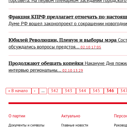
горсовета. На первом пленарном заседании городского 
Фракция КПРФ предлагает отмечать по-настоя
Думе РФ вошел законопроект о сокращении новогодних 
Юбилей Революции, Пленум и выборы мэра
Сос
обсуждались вопросы предстоя...
02.10 17:05
Продолжают обещать копейки
Накануне Дня пожи
интервью региональны...
02.10 13:29
Первая
« В начало
‹
…
Страница
342
Страница
343
Страница
344
Страница
345
Текущая
346
Стр
34
←
страница
страница
Нумерация
страниц
О партии
Актуально
Персо
Документы и символы
Главные новости
Руковод