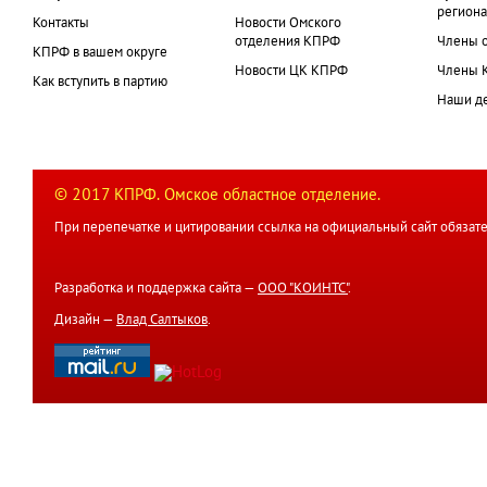
региона
Контакты
Новости Омского
отделения КПРФ
Члены 
КПРФ в вашем округе
Новости ЦК КПРФ
Члены 
Как вступить в партию
Наши д
© 2017 КПРФ. Омское областное отделение.
При перепечатке и цитировании ссылка на официальный сайт обязате
Разработка и поддержка сайта —
ООО "КОИНТС"
.
Дизайн —
Влад Салтыков
.