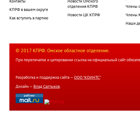
Контакты
Новости Омского
отделения КПРФ
Члены 
КПРФ в вашем округе
Новости ЦК КПРФ
Члены 
Как вступить в партию
Наши д
© 2017 КПРФ. Омское областное отделение.
При перепечатке и цитировании ссылка на официальный сайт обязате
Разработка и поддержка сайта —
ООО "КОИНТС"
.
Дизайн —
Влад Салтыков
.