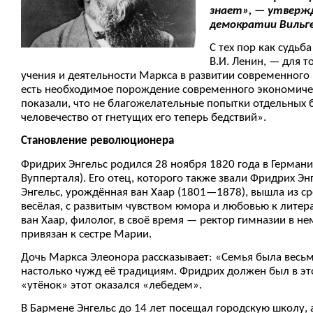
знает», — утвержда
демократии Вильг
С тех пор как судьб
В.И. Ленин, — для т
учения и деятельности Маркса в развитии современного 
есть необходимое порождение современного экономическ
показали, что не благожелательные попытки отдельных 
человечество от гнетущих его теперь бедствий».
Становление революционера
Фридрих Энгельс родился 28 ноября 1820 года в Герман
Вупперталя). Его отец, которого также звали Фридрих 
Энгельс, урождённая ван Хаар (1801—1878), вышла из с
весёлая, с развитым чувством юмора и любовью к литерат
ван Хаар, филолог, в своё время — ректор гимназии в не
привязан к сестре Марии.
Дочь Маркса Элеонора рассказывает: «Семья была весьм
настолько чужд её традициям. Фридрих должен был в это
«утёнок» этот оказался «лебедем».
В Бармене Энгельс до 14 лет посещал городскую школу, 