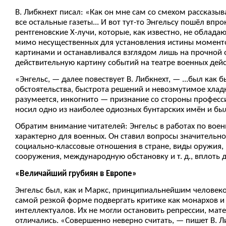
В. Либкнехт писал: «Как он мне сам со смехом рассказыв
все остальные газеты... И вот тут-то Энгельсу пошёл впр
рентгеновские Х-лучи, которые, как известно, не облад
мимо несущественных для установления истины моменто
картинами и останавливался взглядом лишь на прочной осн
действительную картину событий на театре военных дейс
«Энгельс, — далее повествует В. Либкнехт, — ...был как
обстоятельства, быстрота решений и невозмутимое хлад
разумеется, инкогнито — признание со стороны професс
носил одно из наиболее одиозных бунтарских имён и бы
Обратим внимание читателей: Энгельс в работах по вое
характерно для военных. Он ставил вопросы значительн
социально-классовые отношения в стране, виды оружия
сооружения, международную обстановку и т. д., вплоть
«Величайший грубиян в Европе»
Энгельс был, как и Маркс, принципиальнейшим человеком
самой резкой форме подвергать критике как монархов и
интеллектуалов. Их не могли остановить репрессии, ма
отличались. «Совершенно неверно считать, — пишет В. Л