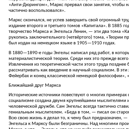
«Анти-Дюрингом», Маркс прервал свои занятия, чтобы на
частично воспользовался».
Маркс скончался, не успев завершить свой огромный тру
издание второго и третьего томов «Капитала». В 1885 г
творчество Маркса и Энгельса Ленин, — эти два тома «К
рукопись заключительного (четвёртого) тома, «Теории п
был издан на немецком языке в 1905—1910 годах.
В 1880—1890-е годы Энгельс написал ряд работ, в котор
материалистической теории. Среди них это прежде всег
Извлечения из теоретической части этого труда позднее
рассматривать как введение в научный социализм. В эти
Фейербах и конец классической немецкой философии», «
Ближайший друг Маркса
Исторические источники повествуют о многих примерах 
социализме создана двумя крупнейшими мыслителями и 
человеческой дружбе. Сам Энгельс всегда тактично стави
гениальным мыслителем. «Беда в том, — писал он старом
Всю свою жизнь я делал то, к чему был предназначен, —
Энгельса к Марксу были безграничны. Над многими прои