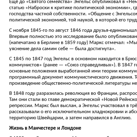
Ещё до «Святого семейства» Энгельс опубликовал в «Не
статью «Наброски к критике политической экономии», г
господства частной собственности. «Общение с Энгельсо
политической экономией, той наукой, в которой его тру
С ноября 1845-го по август 1846 года друзья-единомышл
Впервые полностью это исследование было опубликовано
(напечатано в Берлине в 1859 году) Маркс отмечал: «М
уяснение дела самим себе — была достигнута».
С 1845 по 1847 год Энгельс в основном находится в Брю
коммунистов» (ранее — «Союз справедливых»). В 1847 
основные положения выработанной ими теории коммуниз
программный документ коммунистического движения. То
произведение общественно-политической литературы не
В 1848 году разразилась революция во Франции, распрос
Там они стали во главе демократической «Новой Рейнско
репрессии. Маркс был выслан, а Энгельс участвовал в тр
рассказывали о его исключительном хладнокровии и абс
территорию Швейцарии, а затем направился в Англию.
Жизнь в Манчестере и Лондоне