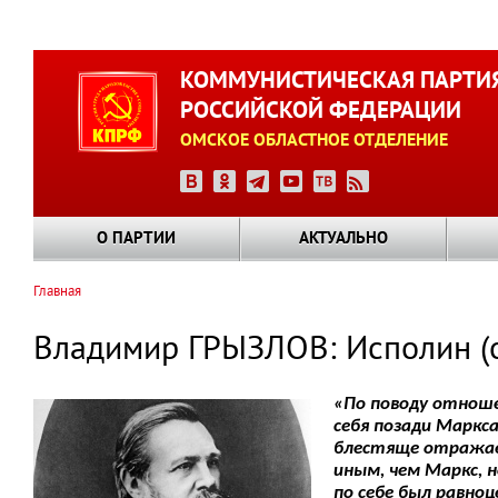
Перейти
к
КОММУНИСТИЧЕСКАЯ ПАРТИ
основному
РОССИЙСКОЙ ФЕДЕРАЦИИ
содержанию
ОМСКОЕ ОБЛАСТНОЕ ОТДЕЛЕНИЕ
О ПАРТИИ
АКТУАЛЬНО
Главная
Строка
навигации
Владимир ГРЫЗЛОВ: Исполин (о
«По поводу отноше
себя позади Маркс
блестяще отражает
иным, чем Маркс, н
по себе был равно