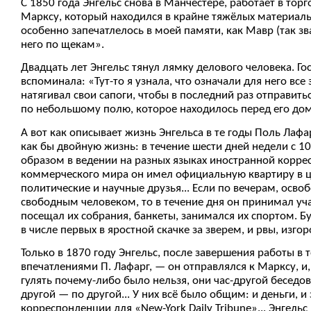
С 1850 года Энгельс снова в Манчестере, работает в т
Марксу, который находился в крайне тяжёлых материальн
особенно запечатлелось в моей памяти, как Мавр (так зва
него по щекам».
Двадцать лет Энгельс тянул лямку делового человека. Гос
вспоминала: «Тут-то я узнала, что означали для него все
натягивал свои сапоги, чтобы в последний раз отправитьс
по небольшому полю, которое находилось перед его домо
А вот как описывает жизнь Энгельса в те годы Поль Лафа
как бы двойную жизнь: в течение шести дней недели с 1
образом в ведении на разных языках иностранной корре
коммерческого мира он имел официальную квартиру в це
политические и научные друзья... Если по вечерам, осво
свободным человеком, то в течение дня он принимал уч
посещал их собрания, банкеты, занимался их спортом. Б
в числе первых в яростной скачке за зверем, и рвы, изг
Только в 1870 году Энгельс, после завершения работы в
впечатлениями П. Лафарг, — он отправлялся к Марксу, и,
гулять почему-либо было нельзя, они час-другой беседо
другой — по другой... У них всё было общим: и деньги,
корреспонденции для «New-York Daily Tribune»... Энгельс