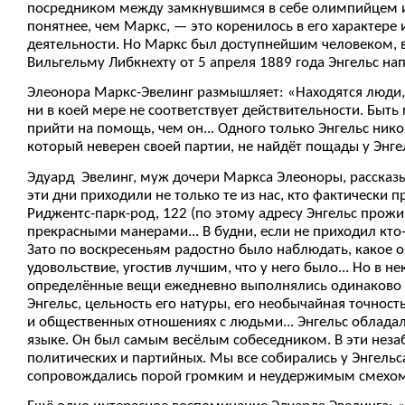
посредником между замкнувшимся в себе олимпийцем и «
понятнее, чем Маркс, — это коренилось в его характере 
деятельности. Но Маркс был доступнейшим человеком, 
Вильгельму Либкнехту от 5 апреля 1889 года Энгельс нап
Элеонора Маркс-Эвелинг размышляет: «Находятся люди,
ни в коей мере не соответствует действительности. Быть
прийти на помощь, чем он... Одного только Энгельс ник
который неверен своей партии, не найдёт пощады у Энге
Эдуард Эвелинг, муж дочери Маркса Элеоноры, рассказы
эти дни приходили не только те из нас, кто фактически п
Риджентс-парк-род, 122 (по этому адресу Энгельс прожи
прекрасными манерами... В будни, если не приходил кто-
Зато по воскресеньям радостно было наблюдать, какое о
удовольствие, угостив лучшим, что у него было... Но в
определённые вещи ежедневно выполнялись одинаково и 
Энгельс, цельность его натуры, его необычайная точнос
и общественных отношениях с людьми... Энгельс облад
языке. Он был самым весёлым собеседником. В эти неза
политических и партийных. Мы все собирались у Энгельса
сопровождались порой громким и неудержимым смехом