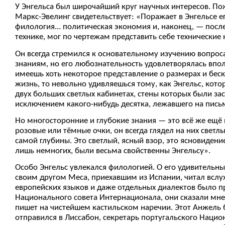
У Энгельса был широчайший круг научных интересов. Пож
Маркс-Эвелинг свидетельствует: «Поражает в Энгельсе ег
филология... политическая экономия и, наконец, — после
технике, мог по чертежам представить себе технические 
Он всегда стремился к основательному изучению вопроса
знаниям, но его любознательность удовлетворялась впо
имеешь хоть некоторое представление о размерах и бес
жизнь, то невольно удивляешься тому, как Энгельс, кото
двух больших светлых кабинетах, стены которых были за
исключением какого-нибудь десятка, лежавшего на письм
Но многосторонние и глубокие знания — это всё же ещё 
розовые или тёмные очки, он всегда глядел на них светл
самой глубины. Это светлый, ясный взор, это ясновиден
лишь немногих, были весьма свойственны Энгельсу».
Особо Энгельс увлекался филологией. О его удивительны
своим другом Меса, приехавшим из Испании, читал вслух
европейских языков и даже отдельных диалектов было п
Национального совета Интернационала, они сказали мне
пишет на чистейшем кастильском наречии. Этот Анжель б
отправился в Лиссабон, секретарь португальского Нацио