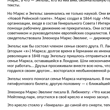
Маркс, а что — Энгельс, кто из них внёс окончательную 
тексты.
Но Маркс и Энгельс занимались не только наукой. Они в
«Новой Рейнской газете». Маркс создал в 1864 году «М
организации, входя в состав Генерального Совета I Инте
помощи рабочему движению не прекратилась. Они оста
советником и руководителем европейских социалистов. 
свидетельствовала Элеонора Маркс-Эвелинг, — дирижируе
Энгельс как бы состоял членом семьи своего друга. П. Л
(вторым «я») Маркса; долгое время в Германии их имена 
революции в 1848 году Энгельсу пришлось отправиться в
семье Маркса, остававшейся в Лондоне. Шли нескончаем
мог работать... Друзья просиживали вместе всю ночь, чт
гордился своим другом... восторгался необыкновенной 
Энгельс много помогал семье Маркса материально. В пи
пятифунтового билета; другую половину — с ближайшей
Элеонора Маркс-Эвелинг писала В. Либкнехту: «Что касает
Мейтленд-парк, опустился в своё кресло и мирно заснул.
Это кресло стояло у «Генерала» до самой его смерти, теп