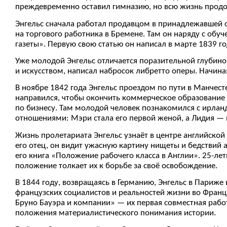
преждевременно оставил гимназию, но всю жизнь прод
Энгельс сначала работал продавцом в принадлежавшей от
на торгового работника в Бремене. Там он наряду с об
газеты». Первую свою статью он написал в марте 1839 год
Уже молодой Энгельс отличается поразительной глубино
и искусством, написал набросок либретто оперы. Начина
В ноябре 1842 года Энгельс проездом по пути в Манчест
направился, чтобы окончить коммерческое образование 
по бизнесу. Там молодой человек познакомился с ирла
отношениями: Мэри стала его первой женой, а Лидия — 
Жизнь пролетариата Энгельс узнаёт в центре английско
его отец, он видит ужасную картину нищеты и бедствий 
его книга «Положение рабочего класса в Англии». 25-ле
положение толкает их к борьбе за своё освобождение.
В 1844 году, возвращаясь в Германию, Энгельс в Париже
французских социалистов и реальностей жизни во Франци
Бруно Бауэра и компании» — их первая совместная раб
положения материалистического понимания истории.