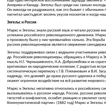
Ещё одно интересное воспоминание Эдуарда Эвелинга: 
Америки и Канаду. Энгельс был среди нас самым молодым
Он никогда не раздражался, как это бывает с обычными п
насчитал шестьдесят восемь укусов москитов и когда наш
Энгельс и Россия
Маркс и Энгельс знали русский язык и читали русские кн
успехами российского революционного движения. Маркс 
к произволу было у них чрезвычайно сильно. Эта борьба
русских революционеров является свержение самодержа
Энгельс поддерживал связи с видными участниками рево
др. Российские революционеры, обращаясь к Марксу и Э
мысль Н.Г. Чернышевского, Н.А. Добролюбова и их соратн
критиковал их народнические иллюзии. С радостью встре
систематическую переписку с Г.В. Плехановым и В.И. Зас
надежду, что доживёт до краха русского царизма и побе
окажет огромное воздействие на всё развитие мирового
Маркс и Энгельс негативно относились к российскому с
высказывались о русском народе, России, русских револ
тягостей и конфликтов, ослабит реакцию и увеличит си
Коммунистической партии» (1882 год) Маркс и Энгельс 