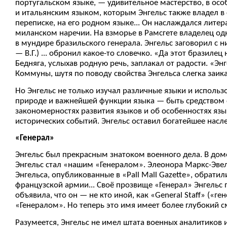
португальском языке, — удивительное мастерство, в осо
и итальянским языком, которым Энгельс также владел в 
переписке, на его родном языке... Он наслаждался лите
миланском наречии. На взморье в Рамсгете владелец од
в мундире бразильского генерала. Энгельс заговорил с н
— В.Г.) ... обронил какое-то словечко. «Да этот бразил
Бедняга, услыхав родную речь, заплакал от радости. «Энг
Коммуны, шутя по поводу свойства Энгельса слегка заик
Но Энгельс не только изучал различные языки и исполь
природе и важнейшей функции языка — быть средством о
закономерностях развития языков и об особенностях язы
исторических событий. Энгельс оставил богатейшее насл
«Генерал»
Энгельс был прекрасным знатоком военного дела. В доме
Энгельс стал «нашим «Генералом». Элеонора Маркс-Эвели
Энгельса, опубликованные в «Pall Mall Gazette», обрати
французской армии... Своё прозвище «Генерал» Энгельс 
объявила, что он — не кто иной, как «General Staff» («ге
«Генералом». Но теперь это имя имеет более глубокий 
Разумеется, Энгельс не имел штата военных аналитиков 