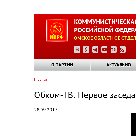
Перейти
к
КОММУНИСТИЧЕСКАЯ
основному
РОССИЙСКОЙ ФЕДЕР
содержанию
ОМСКОЕ ОБЛАСТНОЕ ОТДЕЛ
О ПАРТИИ
АКТУАЛЬНО
Главная
Строка
навигации
Обком-ТВ: Первое заседа
28.09.2017