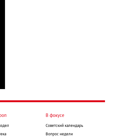
роп
В фокусе
аздел
Советский календарь
ека
Вопрос недели