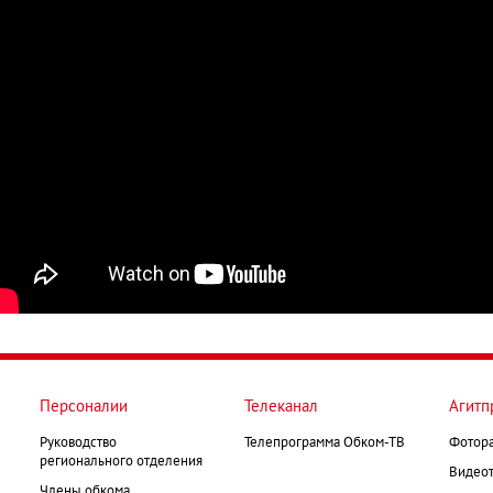
Персоналии
Телеканал
Агитп
Руководство
Телепрограмма Обком-ТВ
Фотор
регионального отделения
Видеот
Члены обкома