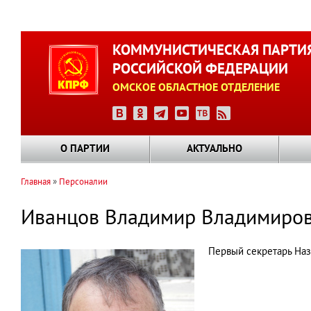
Перейти
к
КОММУНИСТИЧЕСКАЯ ПАРТИ
основному
РОССИЙСКОЙ ФЕДЕРАЦИИ
содержанию
ОМСКОЕ ОБЛАСТНОЕ ОТДЕЛЕНИЕ
О ПАРТИИ
АКТУАЛЬНО
Главная
Персоналии
Строка
навигации
Иванцов Владимир Владимиро
Первый секретарь На