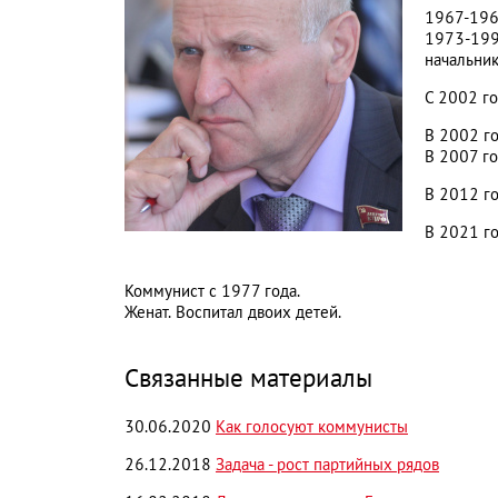
1967-1969
1973-1998
начальни
С 2002 го
В 2002 го
В 2007 го
В 2012 го
В 2021 го
Коммунист с 1977 года.
Женат. Воспитал двоих детей.
Связанные материалы
30.06.2020
Как голосуют коммунисты
26.12.2018
Задача - рост партийных рядов