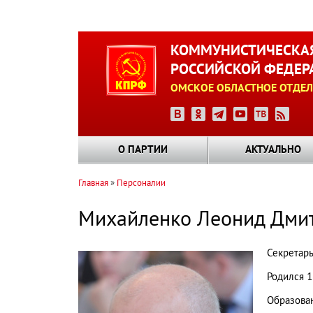
Перейти
к
КОММУНИСТИЧЕСКАЯ
основному
РОССИЙСКОЙ ФЕДЕР
содержанию
ОМСКОЕ ОБЛАСТНОЕ ОТДЕЛ
О ПАРТИИ
АКТУАЛЬНО
Главная
Персоналии
Строка
навигации
Михайленко Леонид Дми
Секретарь
Родился 1
Образова