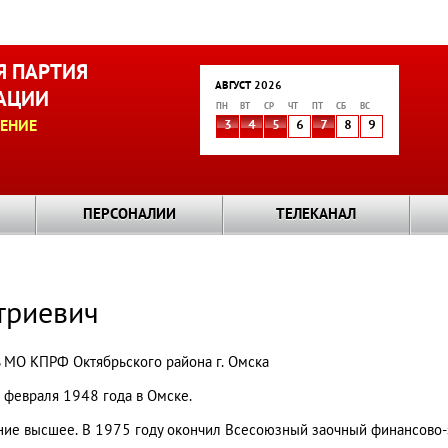
 ПАРТИЯ
АВГУСТ 2026
АЦИИ
ПН
ВТ
СР
ЧТ
ПТ
СБ
ВС
ЕНИЕ
3
4
5
6
7
8
9
ПЕРСОНАЛИИ
ТЕЛЕКАНАЛ
триевич
 МО КПРФ Октябрьского района г. Омска
 февраля 1948 года в Омске.
ние высшее. В 1975 году окончил Всесоюзный заочный финансово-