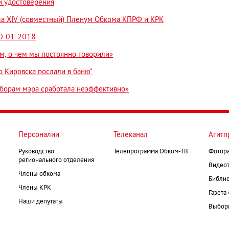
и удостоверения
ла XIV (совместный) Пленум Обкома КПРФ и КРК
30-01-2018
м, о чем мы постоянно говорили»
 Кировска послали в баню"
борам мэра сработала неэффективно»
Персоналии
Телеканал
Агитп
Руководство
Телепрограмма Обком-ТВ
Фотор
регионального отделения
Видеот
Члены обкома
Библио
Члены КРК
Газета
Наши депутаты
Выборк