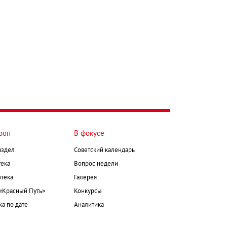
роп
В фокусе
аздел
Советский календарь
ека
Вопрос недели
тека
Галерея
 «Красный Путь»
Конкурсы
а по дате
Аналитика