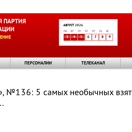
 ПАРТИЯ
АВГУСТ 2026
АЦИИ
ПН
ВТ
СР
ЧТ
ПТ
СБ
ВС
ЕНИЕ
3
4
5
6
7
8
9
ПЕРСОНАЛИИ
ТЕЛЕКАНАЛ
я», №136: 5 самых необычных взят
.