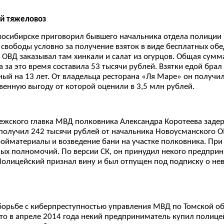
ий тяжеловоз
восибирске приговорил бывшего начальника отдела полиции
свободы условно за получение взяток в виде бесплатных обед
а ОВД заказывал там хинкали и салат из огурцов. Общая сум
 за это время составила 53 тысячи рублей. Взятки едой бра
ый на 13 лет. От владельца ресторана «Ля Маре» он получил
енную выгоду от которой оценили в 3,5 млн рублей.
нежского главка МВД полковника Александра Коротеева заде
в получил 242 тысячи рублей от начальника Новоусманского
ойматериалы и возведение бани на участке полковника. При
х полномочий. По версии СК, он принудил некого предприни
олицейский признал вину и был отпущен под подписку о невы
 борьбе с киберпреступностью управления МВД по Томской о
, что в апреле 2014 года некий предприниматель купил полице