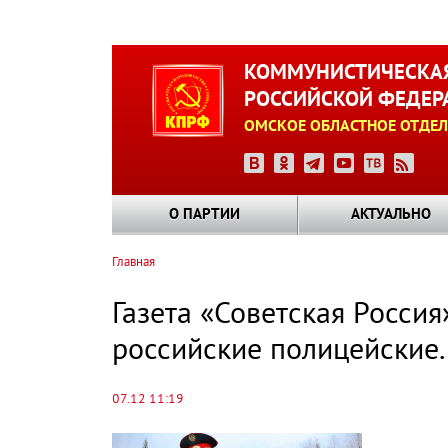
Перейти
к
КОММУНИСТИЧЕСКАЯ
основному
РОССИЙСКОЙ ФЕДЕР
содержанию
ОМСКОЕ ОБЛАСТНОЕ ОТДЕЛ
О ПАРТИИ
АКТУАЛЬНО
Главная
Строка
навигации
Газета «Советская Росси
российские полицейские..
07.12 11:19