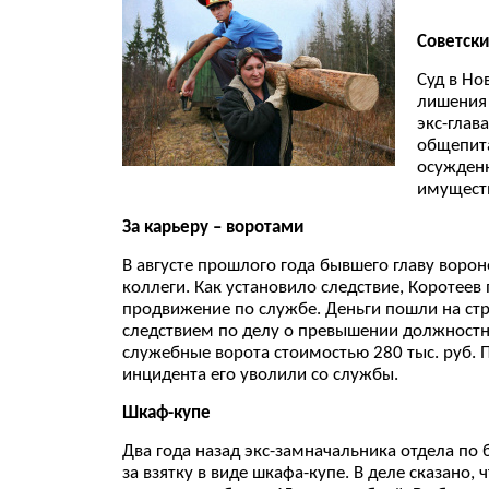
Советск
Суд в Но
лишения 
экс-глав
общепита
осужденн
имуществ
За карьеру – воротами
В августе прошлого года бывшего главу воро
коллеги. Как установило следствие, Коротее
продвижение по службе. Деньги пошли на стр
следствием по делу о превышении должностны
служебные ворота стоимостью 280 тыс. руб. П
инцидента его уволили со службы.
Шкаф-купе
Два года назад экс-замначальника отдела по
за взятку в виде шкафа-купе. В деле сказано