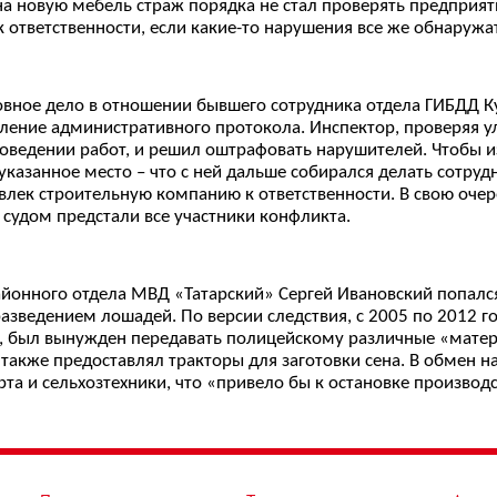
 на новую мебель страж порядка не стал проверять предприя
 ответственности, если какие-то нарушения все же обнаружат
овное дело в отношении бывшего сотрудника отдела ГИБДД Ку
ление административного протокола. Инспектор, проверяя ул
оведении работ, и решил оштрафовать нарушителей. Чтобы и
казанное место – что с ней дальше собирался делать сотруд
влек строительную компанию к ответственности. В свою оче
д судом предстали все участники конфликта.
айонного отдела МВД «Татарский» Сергей Ивановский попал
азведением лошадей. По версии следствия, с 2005 по 2012 г
, был вынужден передавать полицейскому различные «матери
а также предоставлял тракторы для заготовки сена. В обмен 
та и сельхозтехники, что «привело бы к остановке производ