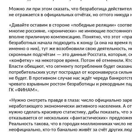
Можно ли при этом сказать, что безработица действител
не отражается в официальных отчётах, но оттого никуда н
«Давайте оставим в стороне «победные реляции» соотве
многие россияне, «хронически» не имеющие постоянного
вполне приличную компенсацию. Понятно, что этот «пр
безработных начала подходить к концу (а она на время пр
именно о них), тут же возобновили свою деятельность, 
скромным подсчётам — это данные Росстата, которые, ск
«конфетку» на некоторое время. Потом её отменили. Кто
Власти обещают, что сегменту потребления будет оказа
потребительских услуг пострадал от коронавируса сильне
не будет. В противном случае нас ждёт череда банкрот
чревато взрывным ростом безработицы и рекордным пад
ГК «ФИНАМ».
«Нужно смотреть правде в глаза: число официально зар
неработающего экономически активного населения. А отч
нужно сделать красивую статистику, дабы показать, что 
отказывается от нескольких «фантастических» предложени
Реальность такова, что в городах-миллионниках число н
неофициально, кто-то банально живёт за счёт других лю