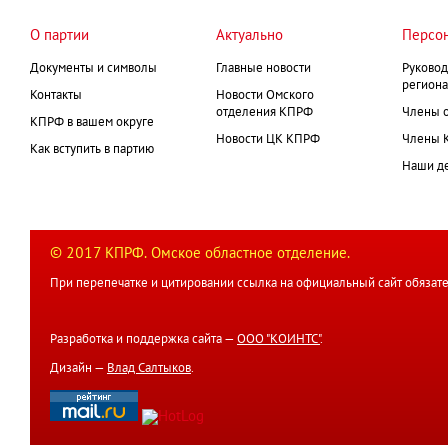
О партии
Актуально
Персо
Документы и символы
Главные новости
Руковод
региона
Контакты
Новости Омского
отделения КПРФ
Члены 
КПРФ в вашем округе
Новости ЦК КПРФ
Члены 
Как вступить в партию
Наши д
© 2017 КПРФ. Омское областное отделение.
При перепечатке и цитировании ссылка на официальный сайт обязате
Разработка и поддержка сайта —
ООО "КОИНТС"
.
Дизайн —
Влад Салтыков
.