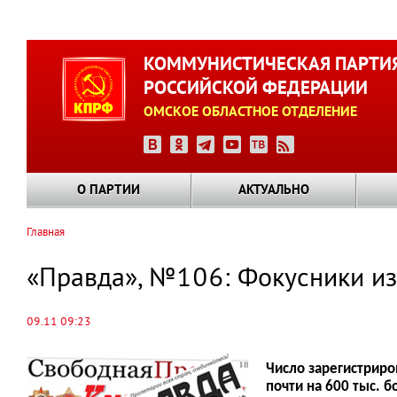
Перейти
к
КОММУНИСТИЧЕСКАЯ ПАРТИ
основному
РОССИЙСКОЙ ФЕДЕРАЦИИ
содержанию
ОМСКОЕ ОБЛАСТНОЕ ОТДЕЛЕНИЕ
О ПАРТИИ
АКТУАЛЬНО
Главная
Строка
навигации
«Правда», №106: Фокусники из
09.11 09:23
Число зарегистриро
почти на 600 тыс. 