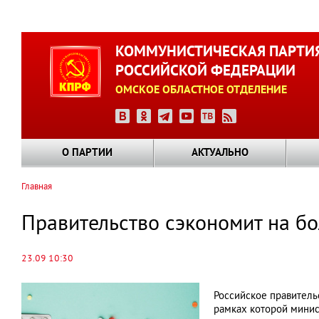
Перейти
к
КОММУНИСТИЧЕСКАЯ ПАРТИ
основному
РОССИЙСКОЙ ФЕДЕРАЦИИ
содержанию
ОМСКОЕ ОБЛАСТНОЕ ОТДЕЛЕНИЕ
О ПАРТИИ
АКТУАЛЬНО
Главная
Строка
навигации
Правительство сэкономит на б
23.09 10:30
Российское правитель
рамках которой минис