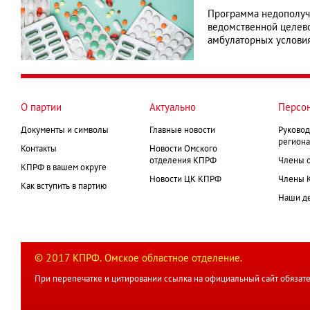
Программа недополучи
ведомственной целев
амбулаторных условия
О партии
Актуально
Персо
Документы и символы
Главные новости
Руковод
региона
Контакты
Новости Омского
отделения КПРФ
Члены 
КПРФ в вашем округе
Новости ЦК КПРФ
Члены 
Как вступить в партию
Наши д
© 2017 КПРФ. Омское областное отделение.
При перепечатке и цитировании ссылка на официальный сайт обязате