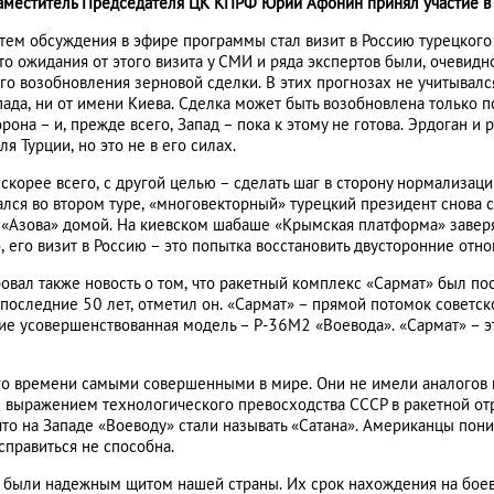
аместитель Председателя ЦК КПРФ Юрий Афонин принял участие в 
тем обсуждения в эфире программы стал визит в Россию турецког
то ожидания от этого визита у СМИ и ряда экспертов были, очевидн
о возобновления зерновой сделки. В этих прогнозах не учитывался
ада, ни от имени Киева. Сделка может быть возобновлена только п
орона – и, прежде всего, Запад – пока к этому не готова. Эрдоган и 
ля Турции, но это не в его силах.
, скорее всего, с другой целью – сделать шаг в сторону нормализа
рался во втором туре, «многовекторный» турецкий президент снова
з «Азова» домой. На киевском шабаше «Крымская платформа» заверя
, его визит в Россию – это попытка восстановить двусторонние от
л также новость о том, что ракетный комплекс «Сармат» был пост
 последние 50 лет, отметил он. «Сармат» – прямой потомок советс
е усовершенствованная модель – Р-36М2 «Воевода». «Сармат» – это
го времени самыми совершенными в мире. Они не имели аналогов 
 выражением технологического превосходства СССР в ракетной отр
то на Западе «Воеводу» стали называть «Сатана». Американцы пони
справиться не способна.
й были надежным щитом нашей страны. Их срок нахождения на бое