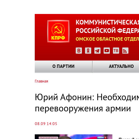
Перейти
к
КОММУНИСТИЧЕСКАЯ
основному
РОССИЙСКОЙ ФЕДЕР
содержанию
ОМСКОЕ ОБЛАСТНОЕ ОТДЕЛ
О ПАРТИИ
АКТУАЛЬНО
Главная
Строка
навигации
Юрий Афонин: Необходим
перевооружения армии
08.09 14:05