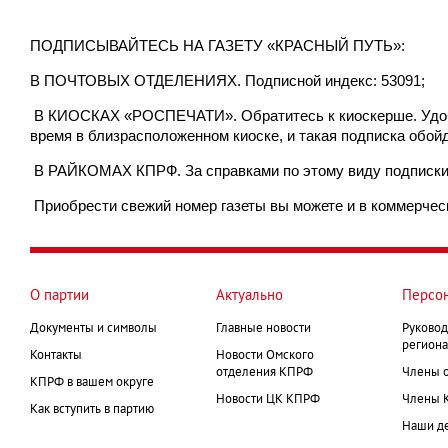
ПОДПИСЫВАЙТЕСЬ НА ГАЗЕТУ «КРАСНЫЙ ПУТЬ»:
В ПОЧТОВЫХ ОТДЕЛЕНИЯХ. Подписной индекс: 53091;
В КИОСКАХ «РОСПЕЧАТИ». Обратитесь к киоскерше. Удобст
время в близрасположенном киоске, и такая подписка обой
В РАЙКОМАХ КПРФ. За справками по этому виду подписки мо
Приобрести свежий номер газеты вы можете и в коммерческ
О партии
Актуально
Персо
Документы и символы
Главные новости
Руковод
региона
Контакты
Новости Омского
отделения КПРФ
Члены 
КПРФ в вашем округе
Новости ЦК КПРФ
Члены 
Как вступить в партию
Наши д