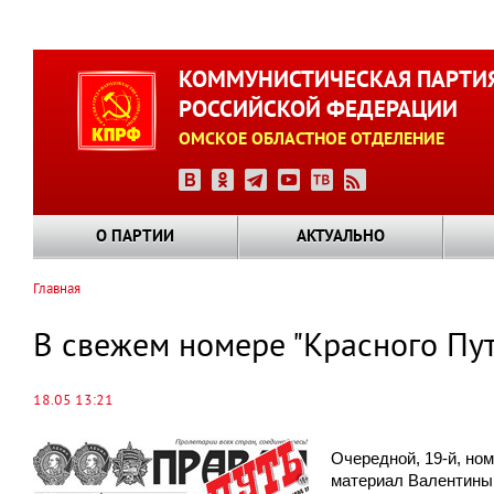
Перейти
к
КОММУНИСТИЧЕСКАЯ ПАРТИ
основному
РОССИЙСКОЙ ФЕДЕРАЦИИ
содержанию
ОМСКОЕ ОБЛАСТНОЕ ОТДЕЛЕНИЕ
О ПАРТИИ
АКТУАЛЬНО
Главная
Строка
навигации
В свежем номере "Красного Пу
18.05 13:21
Очередной, 19-й, ном
материал Валентины 