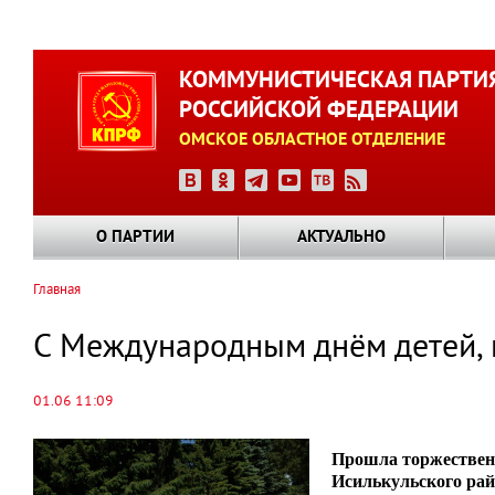
Перейти
к
КОММУНИСТИЧЕСКАЯ ПАРТИ
основному
РОССИЙСКОЙ ФЕДЕРАЦИИ
содержанию
ОМСКОЕ ОБЛАСТНОЕ ОТДЕЛЕНИЕ
О ПАРТИИ
АКТУАЛЬНО
Главная
Строка
навигации
С Международным днём детей,
01.06 11:09
Прошла торжественн
Исилькульского рай