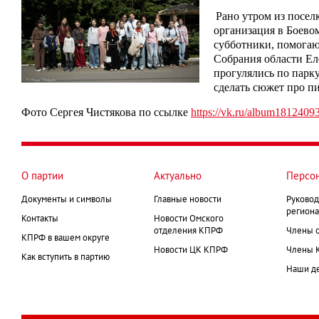
Рано утром из посел
организация в Боево
субботники, помогаю
Собрания области Ел
прогулялись по парку
сделать сюжет про п
Фото Сергея Чистякова по ссылке
https://vk.ru/album181240
О партии
Актуально
Персо
Документы и символы
Главные новости
Руковод
региона
Контакты
Новости Омского
отделения КПРФ
Члены 
КПРФ в вашем округе
Новости ЦК КПРФ
Члены 
Как вступить в партию
Наши д