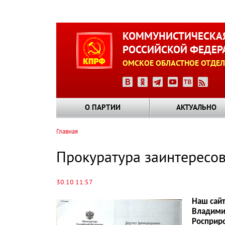
Перейти
к
КОММУНИСТИЧЕСКАЯ
основному
РОССИЙСКОЙ ФЕДЕР
содержанию
ОМСКОЕ ОБЛАСТНОЕ ОТДЕЛ
О ПАРТИИ
АКТУАЛЬНО
Главная
Строка
навигации
Прокуратура заинтересов
30.10 11:57
Наш сайт
Владими
Росприро