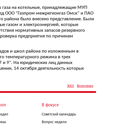
ок газа на котельные, принадлежащие МУП
ред ООО "Газпром межрегионгаз Омск" и ПАО
го района было внесено представление. Были
ые газом и электроэнергией, которые
утствия нормативных запасов резервного
проверка предприятия по причинам
адов и школ района по изложенным в
го температурного режима в трех
 и 9". На юридических лиц данных
нии, 14 октября деятельность которых
ЖКХ
Виниченко
роп
В фокусе
аздел
Советский календарь
ека
Вопрос недели