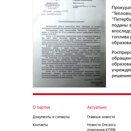
Прокурат
"Теплово
"Петербу
поданы з
впоследс
топлива 
образова
Росприро
обращени
образова
учрежден
решением
О партии
Актуально
Документы и символы
Главные новости
Контакты
Новости Омского
отделения КПРФ