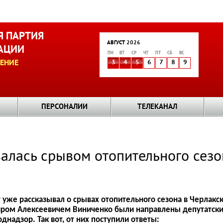
 ПАРТИЯ
АВГУСТ 2026
АЦИИ
ПН
ВТ
СР
ЧТ
ПТ
СБ
ВС
ЕНИЕ
3
4
5
6
7
8
9
ПЕРСОНАЛИИ
ТЕЛЕКАНАЛ
алась срывом отопительного сезо
 уже рассказывал о срывах отопительного сезона в Черлакс
ром Алексеевичем Виниченко были направлены депутатские
днадзор. Так вот, от них поступили ответы: