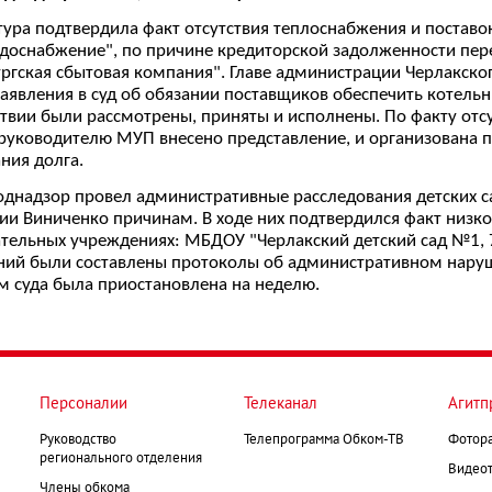
ура подтвердила факт отсутствия теплоснабжения и постав
доснабжение", по причине кредиторской задолженности пе
ргская сбытовая компания". Главе администрации Черлакско
аявления в суд об обязании поставщиков обеспечить котельн
твии были рассмотрены, приняты и исполнены. По факту отс
руководителю МУП внесено представление, и организована 
ния долга.
днадзор провел административные расследования детских с
и Виниченко причинам. В ходе них подтвердился факт низко
тельных учреждениях: МБДОУ "Черлакский детский сад №1, 7
ий были составлены протоколы об административном наруше
 суда была приостановлена на неделю.
Персоналии
Телеканал
Агитп
Руководство
Телепрограмма Обком-ТВ
Фотор
регионального отделения
Видеот
Члены обкома