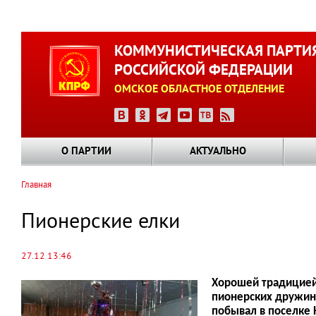
Перейти
к
КОММУНИСТИЧЕСКАЯ ПАРТИ
основному
РОССИЙСКОЙ ФЕДЕРАЦИИ
содержанию
ОМСКОЕ ОБЛАСТНОЕ ОТДЕЛЕНИЕ
О ПАРТИИ
АКТУАЛЬНО
Главная
Строка
навигации
Пионерские елки
27.12 13:46
Хорошей традицией 
пионерских дружин 
побывал в поселке 