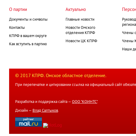
О партии
Актуально
Персо
Документы и символы
Главные новости
Руковод
региона
Контакты
Новости Омского
отделения КПРФ
Члены 
КПРФ в вашем округе
Новости ЦК КПРФ
Члены 
Как вступить в партию
Наши д
© 2017 КПРФ. Омское областное отделение.
При перепечатке и цитировании ссылка на официальный сайт обязате
Разработка и поддержка сайта —
ООО "КОИНТС"
.
Дизайн —
Влад Салтыков
.