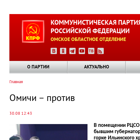
Перейти
к
КОММУНИСТИЧЕСКАЯ ПАРТИ
основному
РОССИЙСКОЙ ФЕДЕРАЦИИ
содержанию
ОМСКОЕ ОБЛАСТНОЕ ОТДЕЛЕНИЕ
О ПАРТИИ
АКТУАЛЬНО
Главная
Строка
навигации
Омичи – против
30.08 12:43
В помещении РЦСО 
бывшим губернатор
горке Ильинского х