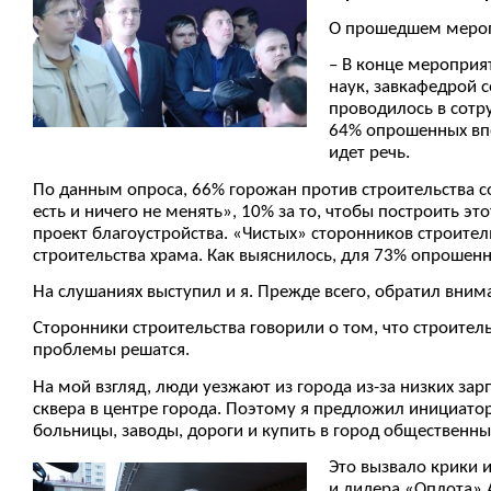
О прошедшем мероп
– В конце мероприя
наук, завкафедрой 
проводилось в сотру
64% опрошенных впе
идет речь.
По данным опроса, 66% горожан против строительства соб
есть и ничего не менять», 10% за то, чтобы построить э
проект благоустройства. «Чистых» сторонников строител
строительства храма. Как выяснилось, для 73% опрошен
На слушаниях выступил и я. Прежде всего, обратил внима
Сторонники строительства говорили о том, что строител
проблемы решатся.
На мой взгляд, люди уезжают из города из-за низких зар
сквера в центре города. Поэтому я предложил инициаторо
больницы, заводы, дороги и купить в город общественны
Это вызвало крики и
и лидера «Оплота» 