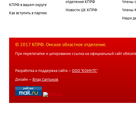
отделения КПРФ
Члены 
КПРФ в вашем округе
Новости ЦК КПРФ
Члены 
Как вступить в партию
Наши д
© 2017 КПРФ. Омское областное отделение.
При перепечатке и цитировании ссылка на официальный сайт обязате
Разработка и поддержка сайта —
ООО "КОИНТС"
.
Дизайн —
Влад Салтыков
.