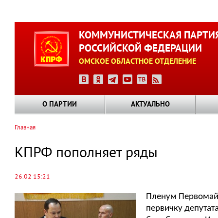
Перейти
к
КОММУНИСТИЧЕСКАЯ ПАРТИ
основному
РОССИЙСКОЙ ФЕДЕРАЦИИ
содержанию
ОМСКОЕ ОБЛАСТНОЕ ОТДЕЛЕНИЕ
О ПАРТИИ
АКТУАЛЬНО
Главная
Строка
навигации
КПРФ пополняет ряды
26.02 15:21
Пленум Первомайс
первичку депутата