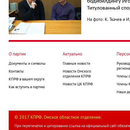
бодибилдингу Иго
Титулованный спор
На фото: К. Ткачев и И.
О партии
Актуально
Персо
Документы и символы
Главные новости
Руковод
региона
Контакты
Новости Омского
отделения КПРФ
Члены 
КПРФ в вашем округе
Новости ЦК КПРФ
Члены 
Как вступить в партию
Наши д
© 2017 КПРФ. Омское областное отделение.
При перепечатке и цитировании ссылка на официальный сайт обязате