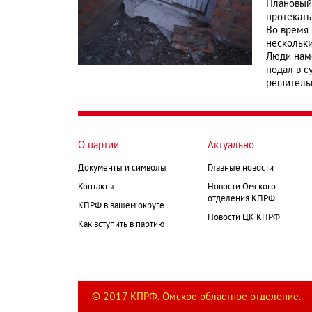
Плановый
протекать
Во время 
нескольки
Люди наме
подал в с
решитель
О партии
Актуально
Документы и символы
Главные новости
Контакты
Новости Омского
отделения КПРФ
КПРФ в вашем округе
Новости ЦК КПРФ
Как вступить в партию
© 2017 КПРФ. Омское областное отделение.