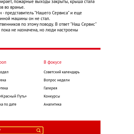
убирает, пожарные выходы закрыты, крыша стала
в во вранье.
 - представитель "Нашего Сервиса" и еще
анной машины он не стал.
енников по этому поводу. В ответ "Наш Сервис"
я пока не назначена, но люди настроены
роп
В фокусе
аздел
Советский календарь
ека
Вопрос недели
тека
Галерея
 «Красный Путь»
Конкурсы
а по дате
Аналитика