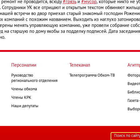
 ремонт не проводится, всюду
#грязь
и
#мусор
, которые никто не 
. Сотрудники УК все отрицают и открытым текстом обвиняют жильцо
нашей встречи во двор приехал старый знакомый господин Роженин
х компаний с похожим названием. Выходить из наглухо затониров
рены менять управляющую компанию, уже провели собрание собств
уд на старшую по дому якобы за подделку подписей. Дата заседани
но.
Персоналии
Телеканал
Агитп
Руководство
Телепрограмма Обком-ТВ
Фотор
регионального отделения
Видеот
Члены обкома
Библио
Члены КРК
Газета
Наши депутаты
Выборк