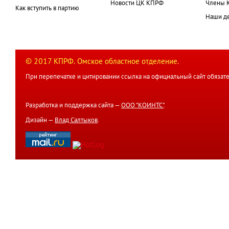
Новости ЦК КПРФ
Члены 
Как вступить в партию
Наши д
© 2017 КПРФ. Омское областное отделение.
При перепечатке и цитировании ссылка на официальный сайт обязате
Разработка и поддержка сайта —
ООО "КОИНТС"
.
Дизайн —
Влад Салтыков
.