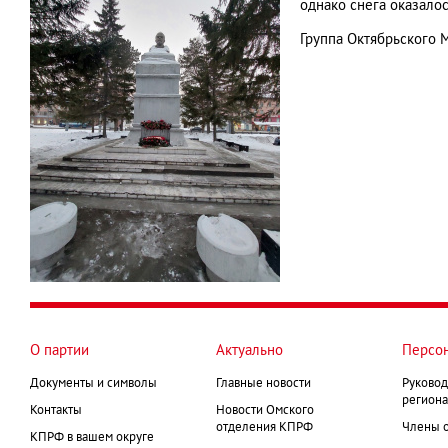
однако снега оказало
Группа Октябрьского
О партии
Актуально
Персо
Документы и символы
Главные новости
Руковод
региона
Контакты
Новости Омского
отделения КПРФ
Члены 
КПРФ в вашем округе