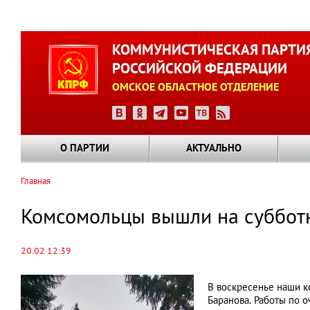
Перейти
к
КОММУНИСТИЧЕСКАЯ ПАРТИ
основному
РОССИЙСКОЙ ФЕДЕРАЦИИ
содержанию
ОМСКОЕ ОБЛАСТНОЕ ОТДЕЛЕНИЕ
О ПАРТИИ
АКТУАЛЬНО
Главная
Строка
навигации
Комсомольцы вышли на суббот
20.02 12:39
В воскресенье наши к
Баранова. Работы по 