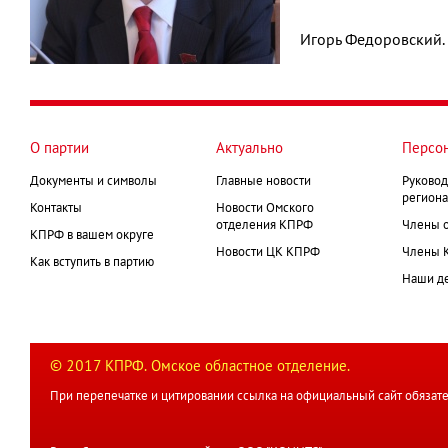
Игорь Федоровский.
О партии
Актуально
Персо
Документы и символы
Главные новости
Руковод
региона
Контакты
Новости Омского
отделения КПРФ
Члены 
КПРФ в вашем округе
Новости ЦК КПРФ
Члены 
Как вступить в партию
Наши д
© 2017 КПРФ. Омское областное отделение.
При перепечатке и цитировании ссылка на официальный сайт обязате