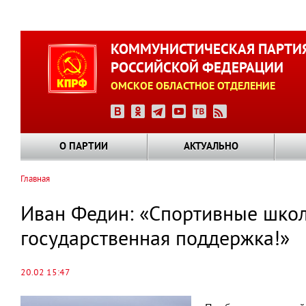
Перейти
к
КОММУНИСТИЧЕСКАЯ ПАРТИ
основному
РОССИЙСКОЙ ФЕДЕРАЦИИ
содержанию
ОМСКОЕ ОБЛАСТНОЕ ОТДЕЛЕНИЕ
О ПАРТИИ
АКТУАЛЬНО
Главная
Строка
навигации
Иван Федин: «Спортивные школ
государственная поддержка!»
20.02 15:47