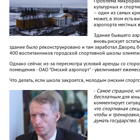
Проблема микрорайон
культурных и спорти
– один из самых кри
может, в этом есть 
аэропорта местных 
Здание бывшего аэр
вновь рискует остат
здание было реконструировано и там заработал Дворец 
400 воспитанников городской спортивной школы олимпий
Однако сейчас из-за пересмотра условий аренды со стор
помещения - ОАО "Омский аэропорт" - увеличивает ежемес
Что делать, если школа закроется, молодым омским спортс
-
Самое страшное, чт
бесплатным для юных
комментирует ситу
что спортивная секци
чтобы и тренировки
думать государство.