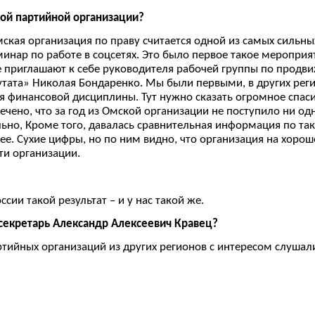
кой партийной организации?
ская организация по праву считается одной из самых сильных
нар по работе в соцсетях. Это было первое такое мероприят
же приглашают к себе руководителя рабочей группы по прод
утата» Николая Бондаренко. Мы были первыми, в других рег
ия финансовой дисциплины. Тут нужно сказать огромное спас
чено, что за год из Омской организации не поступило ни одн
ально, Кроме того, давалась сравнительная информация по та
алее. Сухие цифры, но по ним видно, что организация на хор
ти организации.
сии такой результат – и у нас такой же.
секретарь Александр Алексеевич Кравец?
артийных организаций из других регионов с интересом слушал