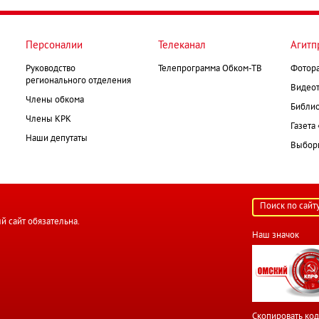
Персоналии
Телеканал
Агитп
Руководство
Телепрограмма Обком-ТВ
Фотор
регионального отделения
Видеот
Члены обкома
Библио
Члены КРК
Газета
Наши депутаты
Выборк
й сайт обязательна.
Наш значок
Скопировать код 