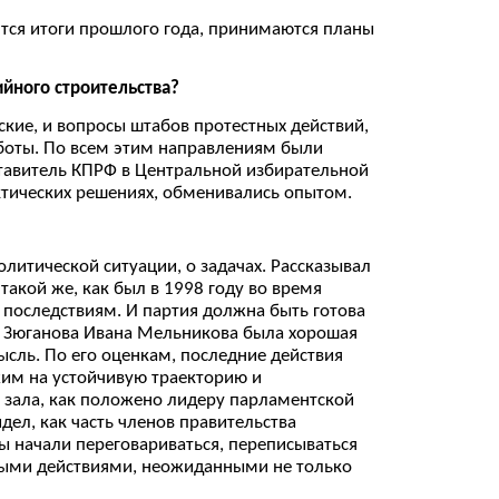
ятся итоги прошлого года, принимаются планы
ийного строительства?
ские, и вопросы штабов протестных действий,
аботы. По всем этим направлениям были
ставитель КПРФ в Центральной избирательной
ктических решениях, обменивались опытом.
литической ситуации, о задачах. Рассказывал
такой же, как был в 1998 году во время
 последствиям. И партия должна быть готова
я Зюганова Ивана Мельникова была хорошая
ысль. По его оценкам, последние действия
жим на устойчивую траекторию и
у зала, как положено лидеру парламентской
дел, как часть членов правительства
ры начали переговариваться, переписываться
нными действиями, неожиданными не только