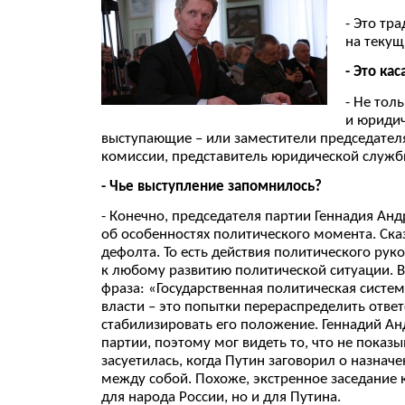
- Это тр
на текущ
- Это ка
- Не тол
и юридич
выступающие – или заместители председателя
комиссии, представитель юридической службы
- Чье выступление запомнилось?
- Конечно, председателя партии Геннадия Анд
об особенностях политического момента. Сказ
дефолта. То есть действия политического ру
к любому развитию политической ситуации. 
фраза: «Государственная политическая систем
власти – это попытки перераспределить отве
стабилизировать его положение. Геннадий Ан
партии, поэтому мог видеть то, что не показ
засуетилась, когда Путин заговорил о назнач
между собой. Похоже, экстренное заседание
для народа России, но и для Путина.