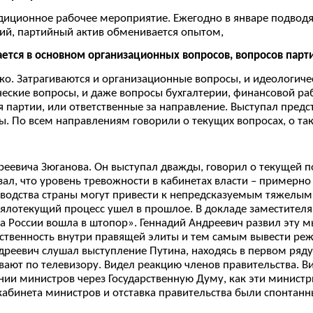
адиционное рабочее мероприятие. Ежегодно в январе подвод
ий, партийный актив обменивается опытом,
сается в основном организационных вопросов, вопросов парт
ько. Затрагиваются и организационные вопросы, и идеологиче
еские вопросы, и даже вопросы бухгалтерии, финансовой р
 партии, или ответственные за направление. Выступал пред
. По всем направлениям говорили о текущих вопросах, о та
реевича Зюганова. Он выступал дважды, говорил о текущей по
ал, что уровень тревожности в кабинетах власти – примерно 
ководства страны могут привести к непредсказуемым тяжелым
Вялотекущий процесс ушел в прошлое. В докладе заместител
а России вошла в штопор». Геннадий Андреевич развил эту м
тственность внутри правящей элиты и тем самым вывести ре
дреевич слушал выступление Путина, находясь в первом ряд
ывают по телевизору. Видел реакцию членов правительства. Ви
ении министров через Государственную Думу, как эти минист
 кабинета министров и отставка правительства были спонта