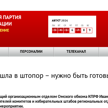
 ПАРТИЯ
АВГУСТ 2026
АЦИИ
ПН
ВТ
СР
ЧТ
ПТ
СБ
ВС
ЕНИЕ
3
4
5
6
7
8
9
ПЕРСОНАЛИИ
ТЕЛЕКАНАЛ
шла в штопор – нужно быть готов
щий организационным отделом Омского обкома КПРФ Иван
телей комитетов и избирательных штабов региональных от
мероприятии.