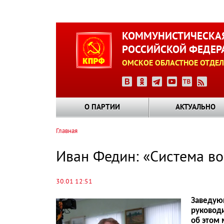
Перейти
к
КОММУНИСТИЧЕСКАЯ
основному
РОССИЙСКОЙ ФЕДЕР
содержанию
ОМСКОЕ ОБЛАСТНОЕ ОТДЕЛ
О ПАРТИИ
АКТУАЛЬНО
Главная
Строка
навигации
Иван Федин: «Система во
30.01 12:51
Заведую
руководи
об этом 