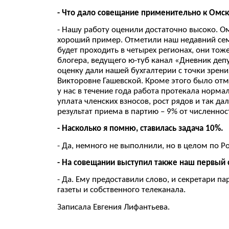
- Что дало совещание применительно к Омс
- Нашу работу оценили достаточно высоко. Ом
хороший пример. Отметили наш недавний семи
будет проходить в четырех регионах, они то
блогера, ведущего ю-туб канал «Дневник деп
оценку дали нашей бухгалтерии с точки зрен
Викторовне Гашевской. Кроме этого было отме
у нас в течение года работа протекала норм
уплата членских взносов, рост рядов и так д
результат приема в партию – 9% от численнос
- Насколько я помню, ставилась задача 10%.
- Да, немного не выполнили, но в целом по Рос
- На совещании выступил также наш первый 
- Да. Ему предоставили слово, и секретари п
газеты и собственного телеканала.
Записала Евгения Лифантьева.