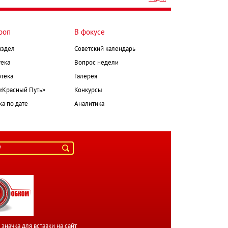
роп
В фокусе
аздел
Советский календарь
ека
Вопрос недели
тека
Галерея
 «Красный Путь»
Конкурсы
а по дате
Аналитика
значка для вставки на сайт