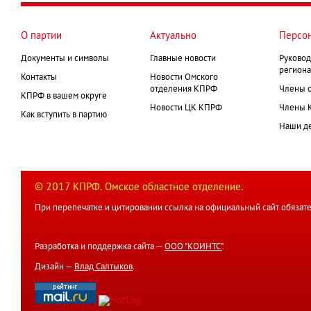
О партии
Актуально
Персо
Документы и символы
Главные новости
Руковод
региона
Контакты
Новости Омского
отделения КПРФ
Члены 
КПРФ в вашем округе
Новости ЦК КПРФ
Члены 
Как вступить в партию
Наши д
© 2017 КПРФ. Омское областное отделение.
При перепечатке и цитировании ссылка на официальный сайт обязате
Разработка и поддержка сайта —
ООО "КОИНТС"
.
Дизайн —
Влад Салтыков
.