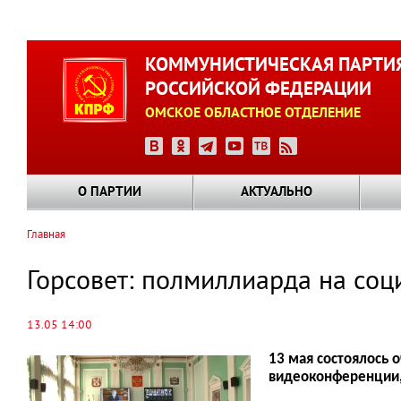
Перейти
к
КОММУНИСТИЧЕСКАЯ ПАРТИ
основному
РОССИЙСКОЙ ФЕДЕРАЦИИ
содержанию
ОМСКОЕ ОБЛАСТНОЕ ОТДЕЛЕНИЕ
О ПАРТИИ
АКТУАЛЬНО
Главная
Строка
навигации
Горсовет: полмиллиарда на со
13.05 14:00
13 мая состоялось 
видеоконференции, 