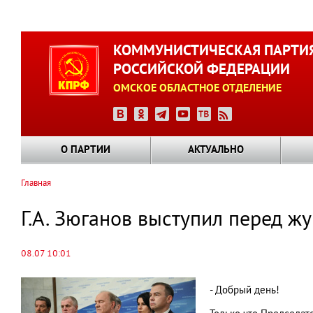
Перейти
к
КОММУНИСТИЧЕСКАЯ ПАРТИ
основному
РОССИЙСКОЙ ФЕДЕРАЦИИ
содержанию
ОМСКОЕ ОБЛАСТНОЕ ОТДЕЛЕНИЕ
О ПАРТИИ
АКТУАЛЬНО
Главная
Строка
навигации
Г.А. Зюганов выступил перед ж
08.07 10:01
- Добрый день!