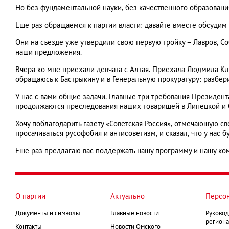
Но без фундаментальной науки, без качественного образования
Еще раз обращаемся к партии власти: давайте вместе обсудим
Они на съезде уже утвердили свою первую тройку – Лавров, С
наши предложения.
Вчера ко мне приехали девчата с Алтая. Приехала Людмила Клю
обращаюсь к Бастрыкину и в Генеральную прокуратуру: разбери
У нас с вами общие задачи. Главные три требования Президент
продолжаются преследования наших товарищей в Липецкой и О
Хочу поблагодарить газету «Советская Россия», отмечающую св
просачиваться русофобия и антисоветизм, и сказал, что у нас б
Еще раз предлагаю вас поддержать нашу программу и нашу ко
О партии
Актуально
Персо
Документы и символы
Главные новости
Руковод
региона
Контакты
Новости Омского