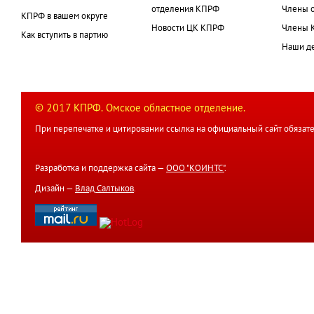
отделения КПРФ
Члены 
КПРФ в вашем округе
Новости ЦК КПРФ
Члены 
Как вступить в партию
Наши д
© 2017 КПРФ. Омское областное отделение.
При перепечатке и цитировании ссылка на официальный сайт обязате
Разработка и поддержка сайта —
ООО "КОИНТС"
.
Дизайн —
Влад Салтыков
.