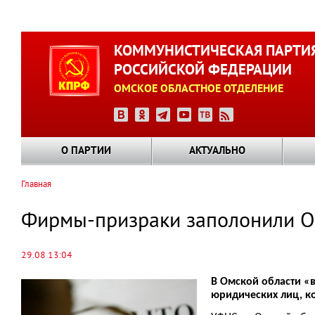
Перейти
к
КОММУНИСТИЧЕСКАЯ ПАРТИ
основному
РОССИЙСКОЙ ФЕДЕРАЦИИ
содержанию
ОМСКОЕ ОБЛАСТНОЕ ОТДЕЛЕНИЕ
О ПАРТИИ
АКТУАЛЬНО
Главная
Строка
навигации
Фирмы-призраки заполонили 
29.08 13:04
В Омской области «
юридических лиц, к