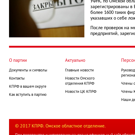
УФНС по Омской обл
зарегистрированы в 
более 1600 таких фи
указавших о себе ло
После проверок на м
предприятий, зареги
О партии
Актуально
Персо
Документы и символы
Главные новости
Руковод
региона
Контакты
Новости Омского
отделения КПРФ
Члены 
КПРФ в вашем округе
Новости ЦК КПРФ
Члены 
Как вступить в партию
Наши д
© 2017 КПРФ. Омское областное отделение.