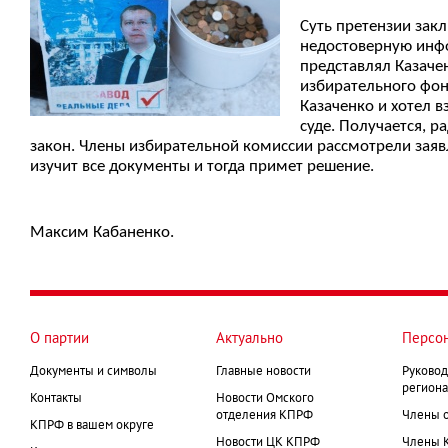
Суть претензии закл
недостоверную инфо
представлял Казачен
избирательного фон
Казаченко и хотел 
суде. Получается, р
закон. Члены избирательной комиссии рассмотрели заявл
изучит все документы и тогда примет решение.
Максим Кабаненко.
О партии
Актуально
Персо
Документы и символы
Главные новости
Руковод
региона
Контакты
Новости Омского
отделения КПРФ
Члены 
КПРФ в вашем округе
Новости ЦК КПРФ
Члены 