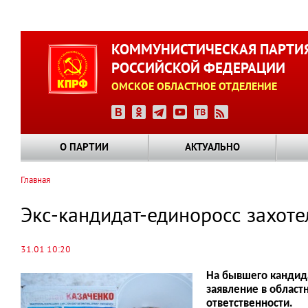
Перейти
к
КОММУНИСТИЧЕСКАЯ ПАРТИ
основному
РОССИЙСКОЙ ФЕДЕРАЦИИ
содержанию
ОМСКОЕ ОБЛАСТНОЕ ОТДЕЛЕНИЕ
О ПАРТИИ
АКТУАЛЬНО
Главная
Строка
навигации
Экс-кандидат-единоросс захотел
31.01 10:20
На бывшего кандида
заявление в област
ответственности.