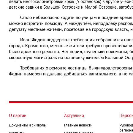
делать многокилометровый крюк (5 остановок) в другое учебн
детские садики в Большой Островке и Малой Островке, автоб
Стало небезопасно ходить по улицам в позднее время
можно встретить повсюду. А между тем, неподалеку распола
депутату местные жители, посетовав на городскую власть, к
Иван Федин поддержал требования собравшихся наве
города. Кроме того, местные жители требуют провести кап
было должного ремонта. Нет перил, ступеньки поломаны, бе
скоростную магистраль на остановку жителям Большой Остр
Требования о ремонте лестницы были удовлетворены 
Федин намерен и дальше добиваться капитального, а не «
О партии
Актуально
Персо
Документы и символы
Главные новости
Руковод
региона