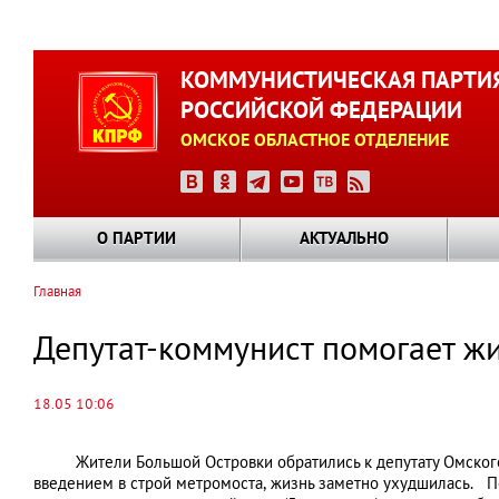
Перейти
к
КОММУНИСТИЧЕСКАЯ ПАРТИ
основному
РОССИЙСКОЙ ФЕДЕРАЦИИ
содержанию
ОМСКОЕ ОБЛАСТНОЕ ОТДЕЛЕНИЕ
О ПАРТИИ
АКТУАЛЬНО
Главная
Строка
навигации
Депутат-коммунист помогает ж
18.05 10:06
Жители Большой Островки обратились к депутату Омского
введением в строй метромоста, жизнь заметно ухудшилась. П