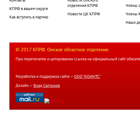
Контакты
Новости Омского
отделения КПРФ
Члены 
КПРФ в вашем округе
Новости ЦК КПРФ
Члены 
Как вступить в партию
Наши д
© 2017 КПРФ. Омское областное отделение.
При перепечатке и цитировании ссылка на официальный сайт обязате
Разработка и поддержка сайта —
ООО "КОИНТС"
.
Дизайн —
Влад Салтыков
.