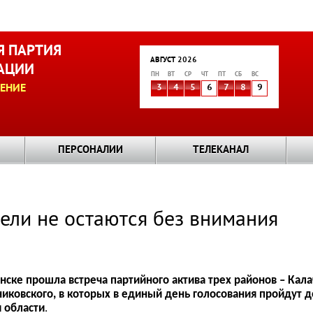
 ПАРТИЯ
АВГУСТ 2026
АЦИИ
ПН
ВТ
СР
ЧТ
ПТ
СБ
ВС
ЕНИЕ
3
4
5
6
7
8
9
ПЕРСОНАЛИИ
ТЕЛЕКАНАЛ
ели не остаются без внимания
нске прошла встреча партийного актива трех районов – Кал
ковского, в которых в единый день голосования пройдут 
 области
.