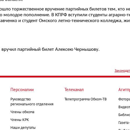
шло торжественное вручение партийных билетов тем, кто не
о молодое пополнение. В КПРФ вступили студенты аграрно-т
авченко и студент Омского летно-технического колледжа, жи
н вручил партийный билет Алексею Чернышову.
Законодат
Персоналии
Телеканал
Агитп
Руководство
Телепрограмма Обком-ТВ
Фотор
регионального отделения
Видеот
Члены обкома
Библио
Члены КРК
Газета
Наши депутаты