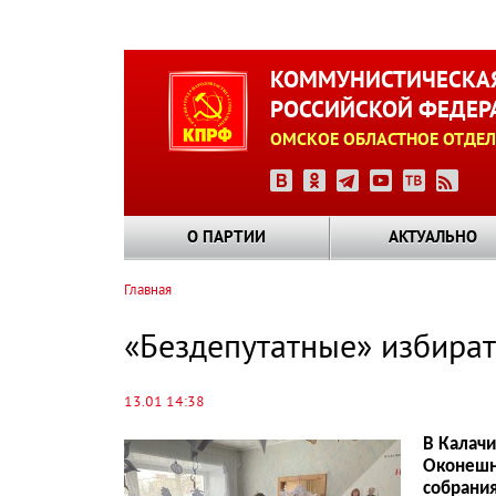
Перейти
к
КОММУНИСТИЧЕСКАЯ
основному
РОССИЙСКОЙ ФЕДЕР
содержанию
ОМСКОЕ ОБЛАСТНОЕ ОТДЕЛ
О ПАРТИИ
АКТУАЛЬНО
Главная
Строка
навигации
«Бездепутатные» избират
13.01 14:38
В Калачи
Оконешни
собрания