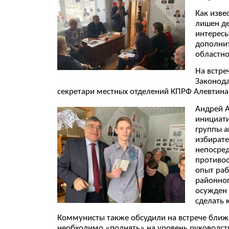
Как изве
лишен де
интересы
дополнит
областно
На встре
Законода
секретари местных отделений КПРФ Алевтина 
Андрей А
инициати
группы а
избирате
непосред
противос
опыт раб
районног
осужден 
сделать 
Коммунисты также обсудили на встрече ближа
необходимо «поднять» на уровень руководств