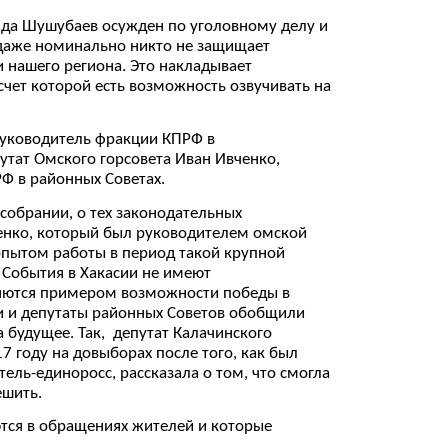
лда Шушубаев осужден по уголовному делу и
 даже номинально никто не защищает
и нашего региона. Это накладывает
счет которой есть возможность озвучивать на
руководитель фракции КПРФ в
утат Омского горсовета Иван Ивченко,
РФ в районных Советах.
собрании, о тех законодательных
ченко, который был руководителем омской
 опытом работы в период такой крупной
 События в Хакасии не имеют
ляются примером возможности победы в
и и депутаты районных Советов обобщили
 будущее. Так, депутат Калачинского
7 году на довыборах после того, как был
ль-единоросс, рассказала о том, что смогла
ешить.
тся в обращениях жителей и которые