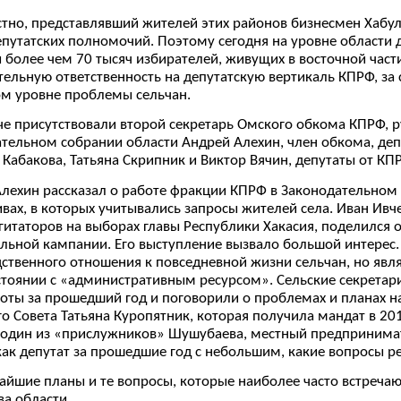
стно, представлявший жителей этих районов бизнесмен Хабу
путатских полномочий. Поэтому сегодня на уровне области
 более чем 70 тысяч избирателей, живущих в восточной част
ельную ответственность на депутатскую вертикаль КПРФ, за 
м уровне проблемы сельчан.
че присутствовали второй секретарь Омского обкома КПРФ, 
тельном собрании области Андрей Алехин, член обкома, деп
Кабакова, Татьяна Скрипник и Виктор Вячин, депутаты от КП
лехин рассказал о работе фракции КПРФ в Законодательном 
вах, в которых учитывались запросы жителей села. Иван Ив
гитаторов на выборах главы Республики Хакасия, поделился
льной кампании. Его выступление вызвало большой интерес.
ственного отношения к повседневной жизни сельчан, но яв
тоянии с «административным ресурсом». Сельские секретар
оты за прошедший год и поговорили о проблемах и планах на
о Совета Татьяна Куропятник, которая получила мандат в 201
один из «прислужников» Шушубаева, местный предпринимате
как депутат за прошедшие год с небольшим, какие вопросы р
йшие планы и те вопросы, которые наиболее часто встречаю
а области.