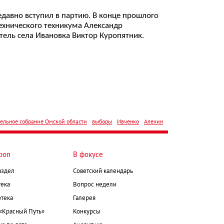
давно вступил в партию. В конце прошлого
ехнического техникума Александр
тель села Ивановка Виктор Куропятник.
ельное собрание Омской области
выборы
Ивченко
Алехин
роп
В фокусе
аздел
Советский календарь
ека
Вопрос недели
тека
Галерея
 «Красный Путь»
Конкурсы